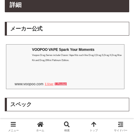
詳細
メーカー公式
VOOPOO VAPE Spark Your Moments
Voopoo Drag Series include Classic Vape Kits such like Drag 2,Drag S,Drag X,Drag Max
Kit and Drag 2/Mini Paltinum Edition.
www.voopoo.com
1 User
1 Pocket
スペック
DRAG 3 Mod
メニュー
ホーム
検索
トップ
サイドバー