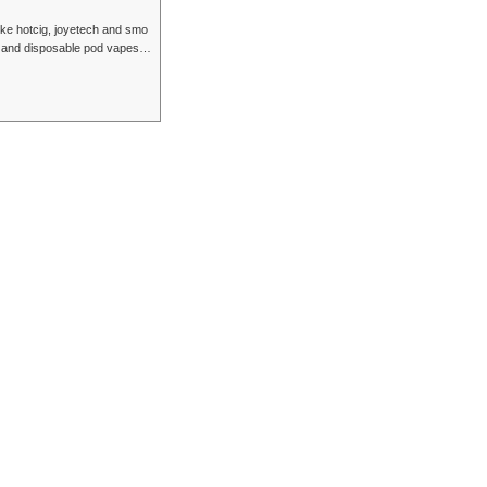
ike hotcig, joyetech and smo
le and disposable pod vapes p