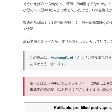
そういえばVapeOnlyさん、何気にPod型は初なのかな？
小型のペン型AIOなんかは出していたけど、Pod交換式
普通のPod型はもう差別化が難しく、若干食傷気味な
で快諾。
流石老舗と言うべきか、作りも味もしっかりしていて、
この製品は、
Heavengifts
さんにサンプル提供頂き
ありがとうございます。
電子たばこ（VAPE/ヴェポライザー）は20歳以上
未成年の方の使用はお控えくださいますようお願い
Refillable, pre-filled pod vap