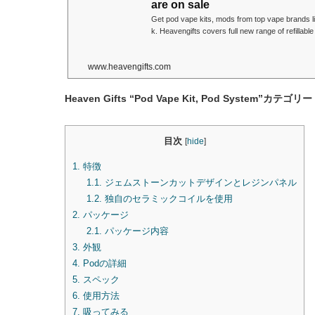
are on sale
Get pod vape kits, mods from top vape brands l
k. Heavengifts covers full new range of refillab
od systems.
www.heavengifts.com
Heaven Gifts “Pod Vape Kit, Pod System”カテゴリー
目次
[
hide
]
1.
特徴
1.1.
ジェムストーンカットデザインとレジンパネル
1.2.
独自のセラミックコイルを使用
2.
パッケージ
2.1.
パッケージ内容
3.
外観
4.
Podの詳細
5.
スペック
6.
使用方法
7.
吸ってみる