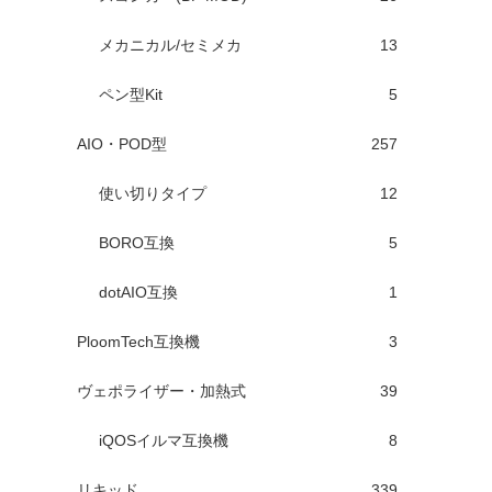
メカニカル/セミメカ
13
ペン型Kit
5
AIO・POD型
257
使い切りタイプ
12
BORO互換
5
dotAIO互換
1
PloomTech互換機
3
ヴェポライザー・加熱式
39
iQOSイルマ互換機
8
リキッド
339