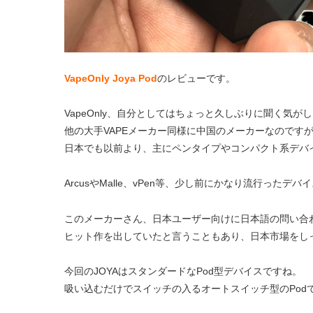
VapeOnly Joya Pod
のレビューです。
VapeOnly、自分としてはちょっと久しぶりに聞く気が
他の大手VAPEメーカー同様に中国のメーカーなのです
日本でも以前より、主にペンタイプやコンパクト系デバ
ArcusやMalle、vPen等、少し前にかなり流行っ
このメーカーさん、日本ユーザー向けに日本語の問い合
ヒット作を出していたと言うこともあり、日本市場をし
今回のJOYAはスタンダードなPod型デバイスですね。
吸い込むだけでスイッチの入るオートスイッチ型のPod