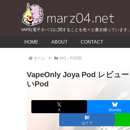
VAPE(電子タバコ)に関することを色々と書き綴っています
HOME
ABOUT
CONTACT
ホーム
AIO・POD型
VapeOnly Joya Pod
いPod
X
Bluesky
はてブ