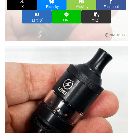
X
Bluesky
Misskey
Facebook
はてブ
LINE
コピー
2020.01.17