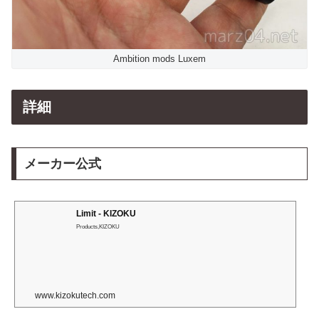
Ambition mods Luxem
詳細
メーカー公式
Limit - KIZOKU
Products,KIZOKU
www.kizokutech.com