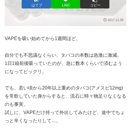
はてブ
LINE
コピー
2017.11.08
VAPEを吸い始めてから1週間ほど。
自分でも不思議なくらい、タバコの本数は急激に激減。
1日1箱前後吸っていたのが、急に数本くらいで済むよう
になってビックリ。
でも、若い頃から20年以上重めのタバコ(アメスピ12mg)
を常飲していた身からすると、流石に時々物足りなくなる
のも事実。
試しに、VAPEだけ持って外出してみたけど、途中でちょ
っと辛くなったりして…。