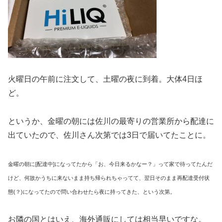
火曜日の午前に注文して、土曜の夜に到着。大体4日ほ
ど。
というか、金曜の朝には佐川の最寄りの営業所から配達に
出ていたので、佐川さん次第では3日で届いてたことに。
金曜の朝に[配達中]になってたから「お、今日来るかなー？」って家で待ってたんだ
けど、何故かうちに来ないまま持ち帰られちゃってて、翌日そのまま再配達受付状
態(？)になってたので問い合わせたら夜に持ってきた、という次第。
お隣の国とはいえ、海外通販にしては相当早いですな。