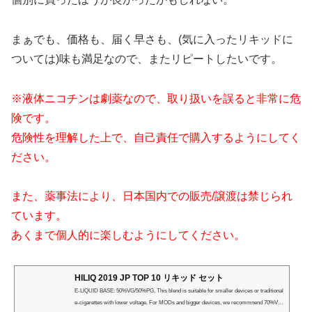
まぁでも、価格も、届く早さも、(気に入ったリキッドに
ついては)味も満足なので、またリピートしたいです。
※液体ニコチンは劇薬なので、取り扱いを誤ると非常に危
険です。
危険性を理解した上で、自己責任で購入するようにしてく
ださい。
また、薬事法により、日本国内での販売/譲渡は禁じられ
ています。
あくまで個人的に楽しむようにしてください。
HILIQ 2019 JP TOP 10 リキッド セット
E-LIQUID BASE: 50%VG/50%PG, This blend is suitable for smaller devices or traditional
e-cigarettes with lower voltage. For MODs and bigger devices, we recommnend 70%VG/