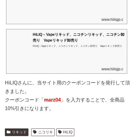
30%PG. If you need or prefer another base blend / ratio, you may redirect to ou…
www.hiliqjp.com
HiLIQ – Vapeリキッド、ニコチンリキッド、ニコチン卸
売り Vapeリキッド卸売り
HiLIQ – Vapeリキッド、ニコチンリキッド、ニコチン卸売り Vapeリキッド卸売り
www.hiliqjp.com
HiLIQさんに、当サイト用のクーポンコードを発行して頂
きました。
クーポンコード「
marz04
」を入力することで、全商品
10%引きになります。
リキッド
ニコリキ
HiLIQ