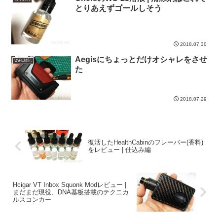
とりあえずゴールしそう
2018.07.30
Aegisにちょっとだけオシャレをさせ
VAPE雑記
た
2018.07.29
復活したHealthCabinのフレーバー(香料)
をレビュー | 仕込み編
Hcigar VT Inbox Squonk Modレビュー |
まだまだ現役、DNA基板搭載のテクニカ
ルスコンカー