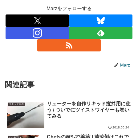
Marzをフォローする
Marz
関連記事
リューターを自作リキッド撹拌用に使
リキッド自作
う / ついでにツイストワイヤーも巻い
てみる
2018.05.24
ChefsのWS-23溶液 | 清涼剤はこれで
自作材料