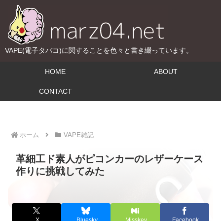
VAPE(電子タバコ)に関することを色々と書き綴っています。
HOME
ABOUT
CONTACT
ホーム
VAPE雑記
革細工ド素人がピコンカーのレザーケース
作りに挑戦してみた
X
Bluesky
Misskey
Facebook