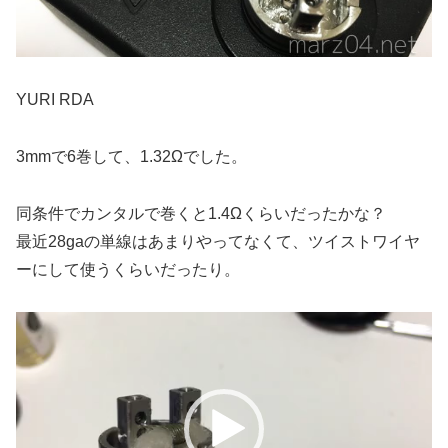
YURI RDA
3mmで6巻して、1.32Ωでした。
同条件でカンタルで巻くと1.4Ωくらいだったかな？
最近28gaの単線はあまりやってなくて、ツイストワイヤ
ーにして使うくらいだったり。
動
画
プ
レ
ー