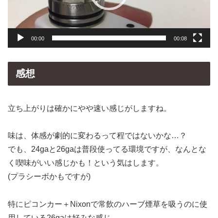
ヤ
ー
00:00
00:08
感想
立ち上がりは確かにやや速い感じがしますね。
味は、体感が劇的に変わるって程ではないかな…？
でも、24gaと26gaは普段使ってる環境ですが、なんとな
く喫味がいい感じかも！という気はします。
(プラシーボかもですが)
特にピコンカー＋Nixonで常飲のハーブ煙草を吸うのに使
用している26gaは好みな感じ。