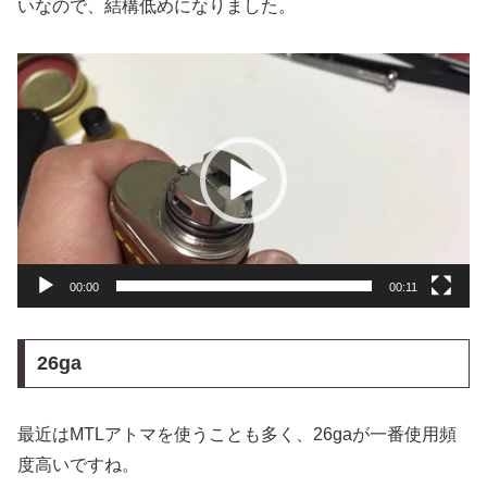
いなので、結構低めになりました。
動
画
プ
レ
ー
ヤ
ー
00:00
00:11
26ga
最近はMTLアトマを使うことも多く、26gaが一番使用頻
度高いですね。