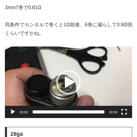
3mm7巻で0.81Ω
同条件でカンタルで巻くと1Ω前後、6巻に減らして0.9Ω弱
くらいですかね。
動
画
プ
レ
ー
ヤ
ー
00:00
00:09
28ga