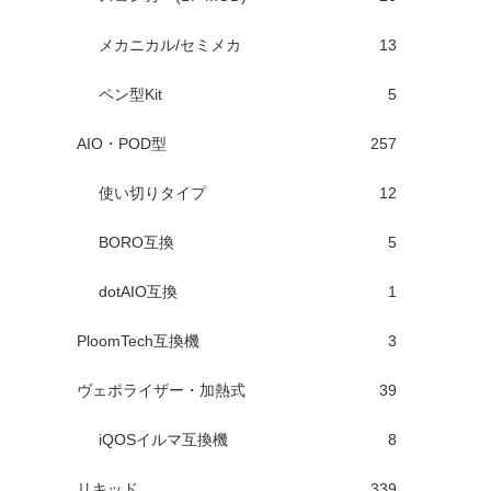
メカニカル/セミメカ
13
ペン型Kit
5
AIO・POD型
257
使い切りタイプ
12
BORO互換
5
dotAIO互換
1
PloomTech互換機
3
ヴェポライザー・加熱式
39
iQOSイルマ互換機
8
リキッド
339