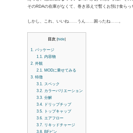
そのRDAの在庫がなくて、巻き添えで暫くお預け食ら
しかし、これ、いいね……うん……困ったね……。
目次
[
hide
]
1.
パッケージ
1.1.
内容物
2.
外観
2.1.
MODに乗せてみる
3.
特徴
3.1.
スペック
3.2.
カラーバリエーション
3.3.
分解
3.4.
ドリップチップ
3.5.
トップキャップ
3.6.
エアフロー
3.7.
リキッドチャージ
3.8.
BFピン