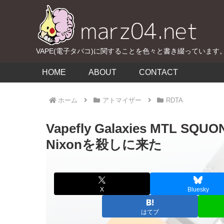
VAPE(電子タバコ)に関することを色々と書き綴っています
HOME
ABOUT
CONTACT
ホーム
アトマイザー
RDTA
Vapefly Galaxies MTL S
Nixonを殺しに来た
X
Bluesky
はてブ