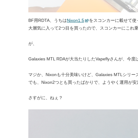
BF用RDTA、うちは
Nixon1.5
をスコンカーに載せて使
大層気に入って2つ目を買ったので、スコンカーにこれ
が、
Galaxies MTL RDAが大当たりしたVapeflyさんが
マジか、Nixonも十分美味いけど、Galaxies MTLシ
でも、Nixon2つとも買ったばかりで、ようやく運用が
さすがに、ねぇ？