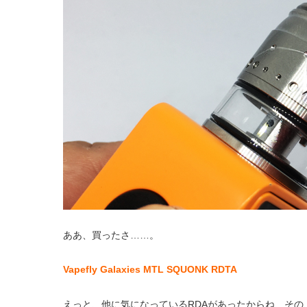
ああ、買ったさ……。
Vapefly Galaxies MTL SQUONK RDTA
えっと、他に気になっているRDAがあったからね、その