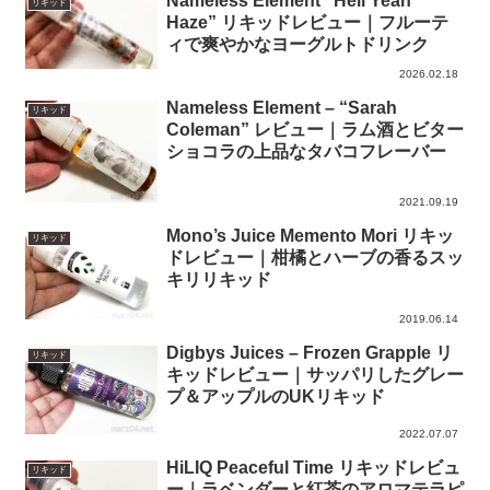
Nameless Element “Hell Yeah
リキッド
Haze” リキッドレビュー｜フルーテ
ィで爽やかなヨーグルトドリンク
2026.02.18
Nameless Element – “Sarah
リキッド
Coleman” レビュー｜ラム酒とビター
ショコラの上品なタバコフレーバー
2021.09.19
Mono’s Juice Memento Mori リキッ
リキッド
ドレビュー｜柑橘とハーブの香るスッ
キリリキッド
2019.06.14
Digbys Juices – Frozen Grapple リ
リキッド
キッドレビュー｜サッパリしたグレー
プ＆アップルのUKリキッド
2022.07.07
HiLIQ Peaceful Time リキッドレビュ
リキッド
ー｜ラベンダーと紅茶のアロマテラピ