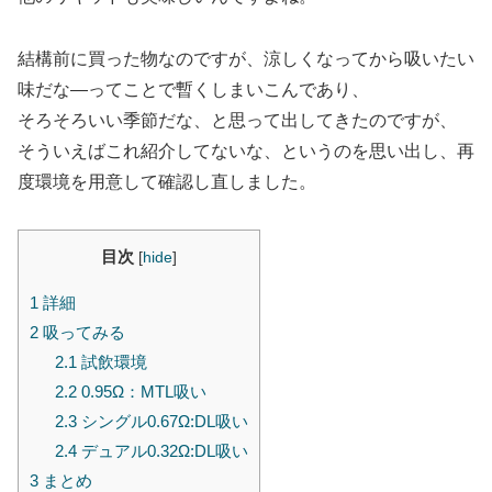
結構前に買った物なのですが、涼しくなってから吸いたい
味だな―ってことで暫くしまいこんであり、
そろそろいい季節だな、と思って出してきたのですが、
そういえばこれ紹介してないな、というのを思い出し、再
度環境を用意して確認し直しました。
目次
[
hide
]
1
詳細
2
吸ってみる
2.1
試飲環境
2.2
0.95Ω：MTL吸い
2.3
シングル0.67Ω:DL吸い
2.4
デュアル0.32Ω:DL吸い
3
まとめ