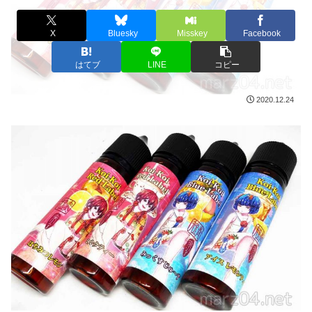
X
Bluesky
Misskey
Facebook
はてブ
LINE
コピー
2020.12.24