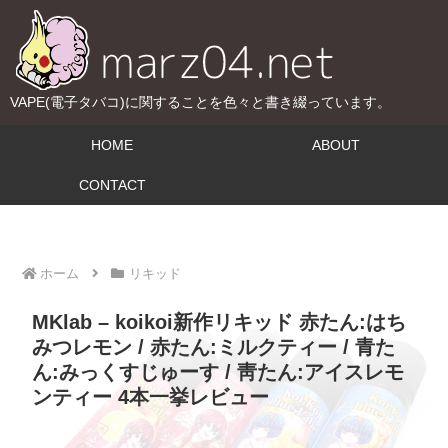
VAPE(電子タバコ)に関することを色々と書き綴っています。
HOME
ABOUT
CONTACT
ホーム
リキッド
MKlab – koikoi新作リキッド 赤たん:はち
みつレモン / 赤たん:ミルクティー / 青た
ん:みっくすじゅーす / 靑たん:アイスレモ
ンティー 4本一挙レビュー