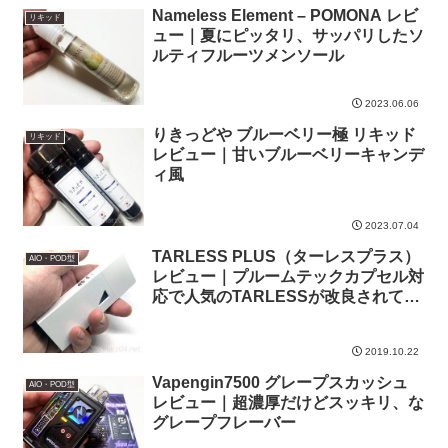
Nameless Element – POMONA レビ
リキッド
ュー｜夏にピッタリ、サッパリしたソ
ルティフルーツメンソール
2023.06.06
りきっどや ブルーベリー極 リキッド
リキッド
レビュー｜甘いブルーベリーキャンデ
ィ風
2023.07.04
TARLESS PLUS（ターレスプラス）
AIO・POD型
レビュー｜プルームテックカプセル対
応で人気のTARLESSが改良されてリ
ニューアル
2019.10.22
Vapengin7500 グレープスカッシュ
AIO・POD型
レビュー｜超濃厚だけどスッキリ、な
グレープフレーバー