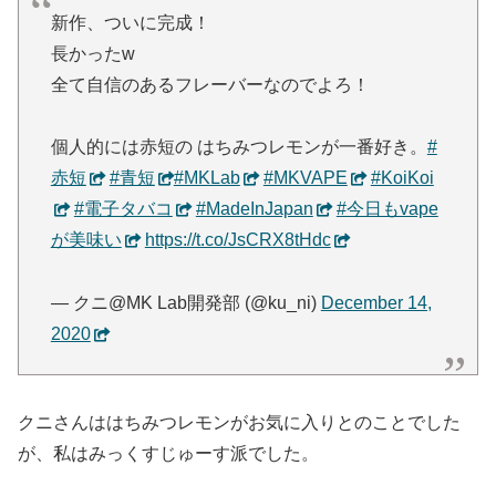
新作、ついに完成！
長かったw
全て自信のあるフレーバーなのでよろ！
個人的には赤短の はちみつレモンが一番好き。
#
赤短
#青短
#MKLab
#MKVAPE
#KoiKoi
#電子タバコ
#MadeInJapan
#今日もvape
が美味い
https://t.co/JsCRX8tHdc
— クニ@MK Lab開発部 (@ku_ni)
December 14,
2020
クニさんははちみつレモンがお気に入りとのことでした
が、私はみっくすじゅーす派でした。