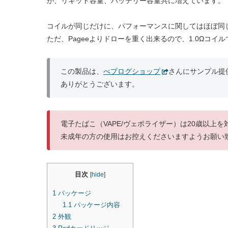
が、リキッド容量、バッテリー容量共に増えています。
コイルが同じだけに、パフォーマンスに関してはほぼ同
ただ、Pageeよりドローを重く出来るので、1.0Ωコ
この製品は、
べプログショップ
さんにサンプル提
ありがとうございます。
電子たばこ（VAPE/ヴェポライザー）は20歳以上
未成年の方の使用はお控えくださいますようお願い
目次
[
hide
]
1
パッケージ
1.1
パッケージ内容
2
外観