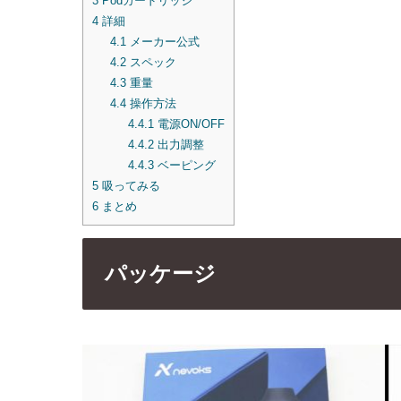
3
Podカードリッジ
4
詳細
4.1
メーカー公式
4.2
スペック
4.3
重量
4.4
操作方法
4.4.1
電源ON/OFF
4.4.2
出力調整
4.4.3
ベーピング
5
吸ってみる
6
まとめ
パッケージ