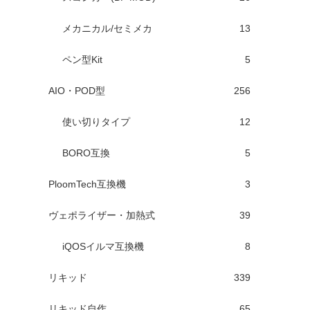
メカニカル/セミメカ
13
ペン型Kit
5
AIO・POD型
256
使い切りタイプ
12
BORO互換
5
PloomTech互換機
3
ヴェポライザー・加熱式
39
iQOSイルマ互換機
8
リキッド
339
リキッド自作
65