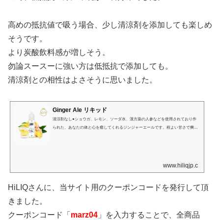
高めの抵抗値で吸う場合、少し清涼剤を添加しても楽しめ
そうです。
より炭酸飲料感が増しそう。
勿論スースーに強い方は低抵抗で添加しても。
清涼剤との相性はよさそうに思いました。
Ginger Ale リキッド
清涼剤なし●ショウガ、レモン、ソーダ水、漢方薬の人参などを使用されており作
られた、あなたの体と心を癒してくれるジンジャーエールです。程よい甘さで爽や
かなリキッドです。●炭酸飲料を飲む楽しさを感じながら、まろやかなショウガの
風味も楽しめます。ぜひ一度味わってみてください。※VG：PGベースの選択につ
いて50%VG：50%PG高抵抗低出力のペンタイプなどにオススメ70%VG：30%PG低
抵抗高出力のBOX MODなどにオススメ※おすすめのデバイスの環境：0.5Ω、30W
www.hiliqjp.com
HiLIQさんに、当サイト用のクーポンコードを発行して頂
きました。
クーポンコード「
marz04
」を入力することで、全商品