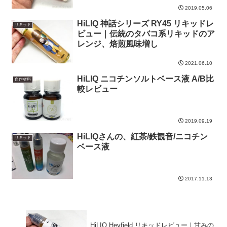
2019.05.06
HiLIQ 神話シリーズ RY45 リキッドレ
リキッド
ビュー｜伝統のタバコ系リキッドのア
レンジ、焙煎風味増し
2021.06.10
HiLIQ ニコチンソルトベース液 A/B比
自作材料
較レビュー
2019.09.19
HiLIQさんの、紅茶/鉄観音/ニコチン
リキッド
ベース液
2017.11.13
HiLIQ Heyfield リキッドレビュー｜甘みの