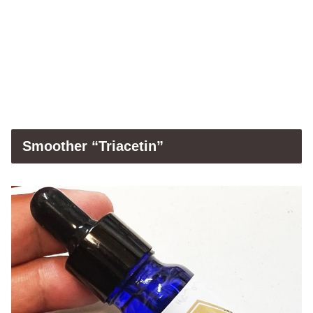
Smoother “Triacetin”