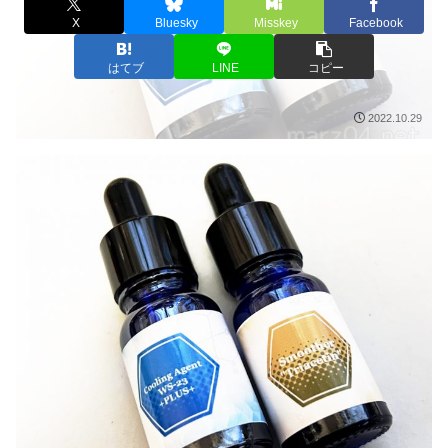
X
Bluesky
Misskey
Facebook
はてブ
LINE
コピー
2022.10.29