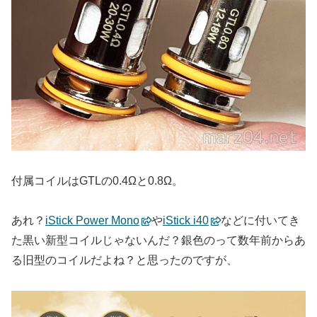
付属コイルはGTLの0.4Ωと0.8Ω。
あれ？
iStick Power Mono
や
iStick i40
などに付いてき
た黒い新型コイルじゃないんだ？銀色のって数年前からあ
る旧型のコイルだよね？と思ったのですが、