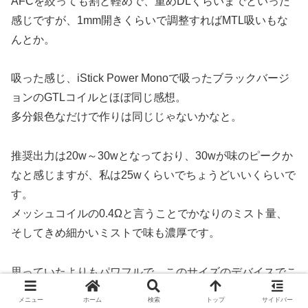
AFCを絞っても割と軽めで、重めDLくらいまでといった
感じですが、1mm開きくらいで調整すればMTL吸いもな
んとか。
吸った感じ、iStick Power Monoで吸ったブラックバージ
ョンのGTLコイルとほぼ同じ感想。
多分銀色なだけで作りは同じじゃないかなと。
推奨出力は20w～30wとなっており、30wが味のピークか
なと感じますが、私は25wくらいでちょうどいいくらいで
す。
メッシュコイルの0.4Ωと言うことでかなりのミスト量、
そしてきめ細かいミストで味も濃厚です。
思っていたよりもパワフルで、このサイズのデバイスでこ
れだけの出力が味わえるのは大きいかなと思います。
メニュー
ホーム
検索
トップ
サイドバー