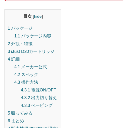
目次
[
hide
]
1
パッケージ
1.1
パッケージ内容
2
外観・特徴
3
iJust D20カートリッジ
4
詳細
4.1
メーカー公式
4.2
スペック
4.3
操作方法
4.3.1
電源ON/OFF
4.3.2
出力切り替え
4.3.3
べーピング
5
吸ってみる
6
まとめ