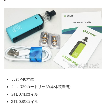
iJust P40本体
iJust D20カートリッジ(本体装着済)
GTL 0.4Ωコイル
GTL 0.8Ωコイル