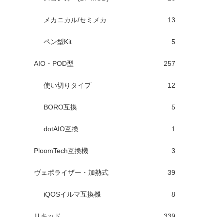
メカニカル/セミメカ
13
ペン型Kit
5
AIO・POD型
257
使い切りタイプ
12
BORO互換
5
dotAIO互換
1
PloomTech互換機
3
ヴェポライザー・加熱式
39
iQOSイルマ互換機
8
リキッド
339