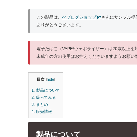
この製品は、
べプログショップ
さんにサンプル提
ありがとうございます。
電子たばこ（VAPE/ヴェポライザー）は20歳以上
未成年の方の使用はお控えくださいますようお願い
目次
[
hide
]
1.
製品について
2.
吸ってみる
3.
まとめ
4.
販売情報
製品について