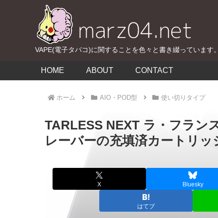
VAPE(電子タバコ)に関することを色々と書き綴っています
HOME
ABOUT
CONTACT
ホーム
AIO・POD型
使い切りタイプ
TARLESS NEXT ラ・フ
レーバーの充填済カートリッ
X
Bluesky
はてブ