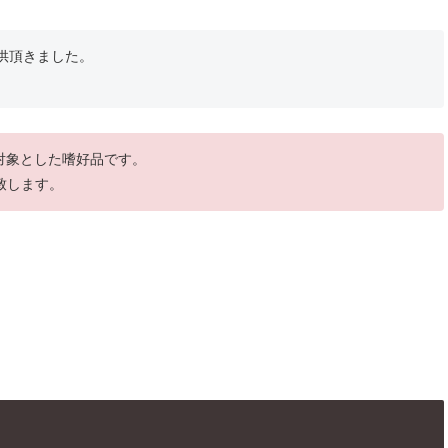
供頂きました。
を対象とした嗜好品です。
致します。