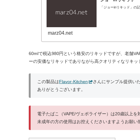
「ジョーinリキッド」の
marz04.net
60mlで税込980円という格安のリキッドですが、老舗
ーの安価なリキッドでありながら高クオリティなリキッ
この製品は
Flavor-Kitchen
さんにサンプル提供い
ありがとうございます。
電子たばこ（VAPE/ヴェポライザー）は20歳以上
未成年の方の使用はお控えくださいますようお願い