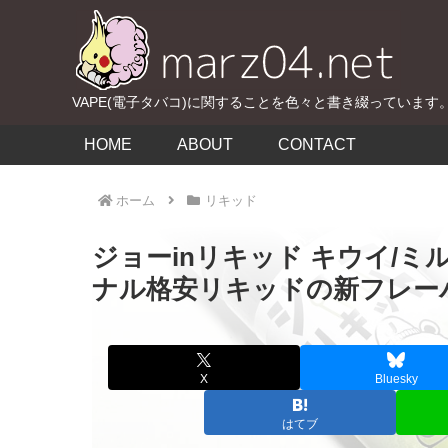
VAPE(電子タバコ)に関することを色々と書き綴っています
HOME
ABOUT
CONTACT
ホーム
リキッド
ジョーinリキッド キウイ/
ナル格安リキッドの新フレー
X
Bluesky
はてブ