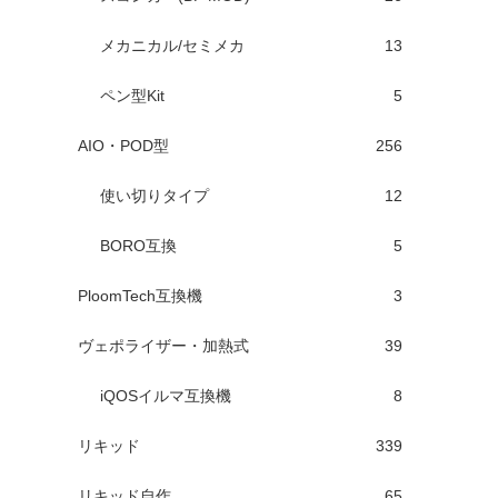
メカニカル/セミメカ
13
ペン型Kit
5
AIO・POD型
256
使い切りタイプ
12
BORO互換
5
PloomTech互換機
3
ヴェポライザー・加熱式
39
iQOSイルマ互換機
8
リキッド
339
リキッド自作
65