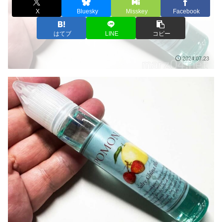
X
Bluesky
Misskey
Facebook
はてブ
LINE
コピー
2024.07.23