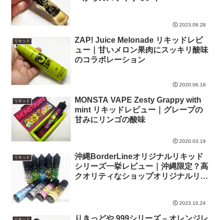
2023.08.28
ZAP! Juice Melonade リキッドレビ
リキッド
ュー｜甘いメロン果肉にスッキリ酸味
のコラボレーション
2020.06.18
MONSTA VAPE Zesty Grappy with
リキッド
mint リキッドレビュー｜グレープの
甘みにリンゴの酸味
2020.03.19
沖縄BorderLineオリジナルリキッド
リキッド
シリーズ一挙レビュー｜沖縄限定？高
クオリティなショップオリジナルリキ
ッド
2023.10.24
りきっどや 999シリーズ – オレンジレ
リキッド