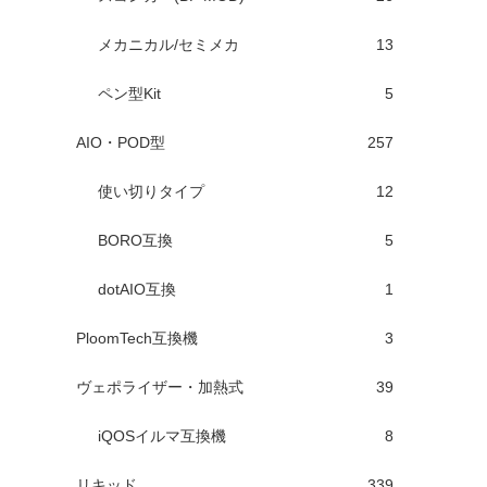
メカニカル/セミメカ
13
ペン型Kit
5
AIO・POD型
257
使い切りタイプ
12
BORO互換
5
dotAIO互換
1
PloomTech互換機
3
ヴェポライザー・加熱式
39
iQOSイルマ互換機
8
リキッド
339