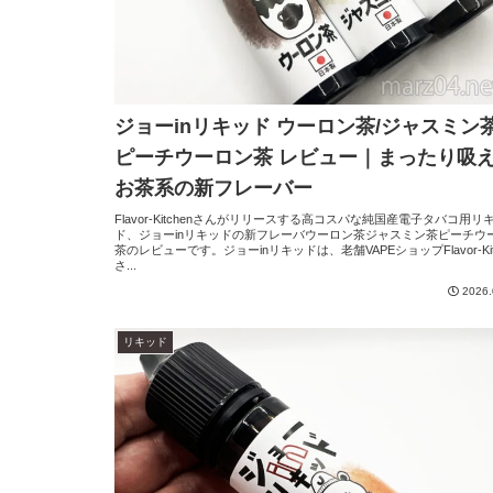
ジョーinリキッド ウーロン茶/ジャスミン茶
ピーチウーロン茶 レビュー｜まったり吸
お茶系の新フレーバー
Flavor-Kitchenさんがリリースする高コスパな純国産電子タバコ用リ
ド、ジョーinリキッドの新フレーバウーロン茶ジャスミン茶ピーチウ
茶のレビューです。ジョーinリキッドは、老舗VAPEショップFlavor-Kit
さ...
2026.
リキッド