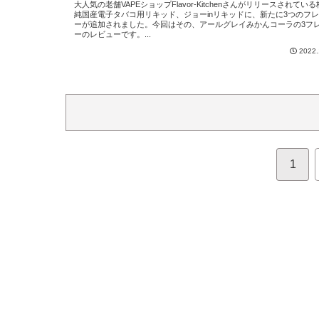
大人気の老舗VAPEショップFlavor-Kitchenさんがリリースされてい
純国産電子タバコ用リキッド、ジョーinリキッドに、新たに3つのフ
ーが追加されました。今回はその、アールグレイみかんコーラの3フ
ーのレビューです。...
2022.
1