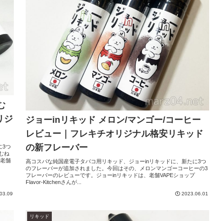
む
リジ
ジョーinリキッド メロン/マンゴー/コーヒー
レビュー｜フレキチオリジナル格安リキッド
の新フレーバー
に3つ
むね
、老舗
高コスパな純国産電子タバコ用リキッド、ジョーinリキッドに、新たに3つ
のフレーバーが追加されました。今回はその、メロンマンゴーコーヒーの3
フレーバーのレビューです。ジョーinリキッドは、老舗VAPEショップ
Flavor-Kitchenさんが...
03.09
2023.06.01
リキッド