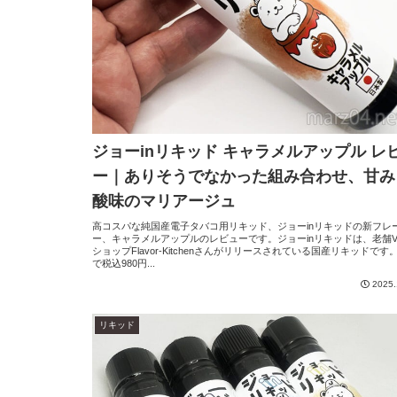
ジョーinリキッド キャラメルアップル レ
ー｜ありそうでなかった組み合わせ、甘み
酸味のマリアージュ
高コスパな純国産電子タバコ用リキッド、ジョーinリキッドの新フレ
ー、キャラメルアップルのレビューです。ジョーinリキッドは、老舗V
ショップFlavor-Kitchenさんがリリースされている国産リキッドです。6
で税込980円...
2025.
リキッド