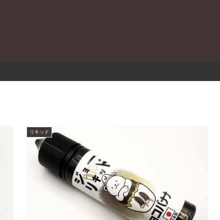
。
リキッド