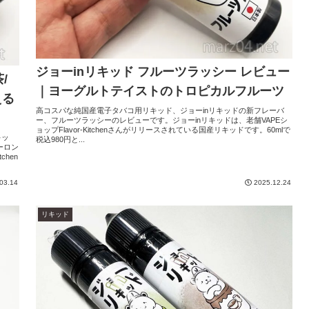
ジョーinリキッド フルーツラッシー レビュー
/
｜ヨーグルトテイストのトロピカルフルーツ
える
高コスパな純国産電子タバコ用リキッド、ジョーinリキッドの新フレーバ
ー、フルーツラッシーのレビューです。ジョーinリキッドは、老舗VAPEシ
ョップFlavor-Kitchenさんがリリースされている国産リキッドです。60mlで
キッ
税込980円と...
ーロン
chen
03.14
2025.12.24
リキッド