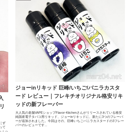
ジョーinリキッド 巨峰/いちご/バニラカスタ
ード レビュー｜フレキチオリジナル格安リキ
購入
ッドの新フレーバー
リ
大人気の老舗VAPEショップFlavor-Kitchenさんがリリースされている格安
純国産電子タバコ用リキッド、ジョーinリキッドに、新たに3つのフレーバ
ーが追加されました。今回はその、巨峰いちごバニラカスタードの3フレー
のにず
バーのレビューです...
って
ちょっ