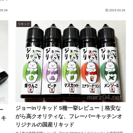
05.04
2023.03.26
リキッド
ジョーinリキッド 5種一挙レビュー｜格安な
ー
がら高クオリティな、フレーバーキッチンオ
リキ
リジナルの国産リキッド
大人気の老舗VAPEショップ、Flavor-Kitchenさんがリリースした格安純国