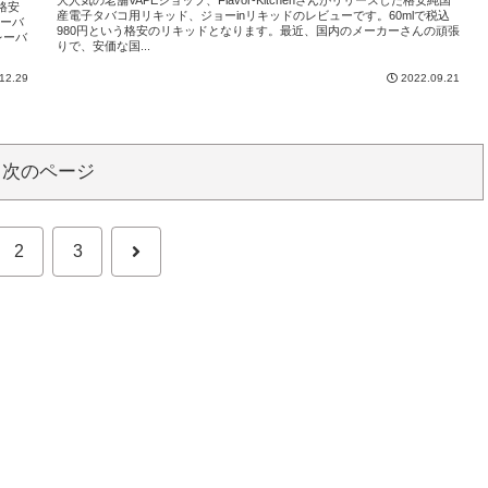
る格安
産電子タバコ用リキッド、ジョーinリキッドのレビューです。60mlで税込
レーバ
980円という格安のリキッドとなります。最近、国内のメーカーさんの頑張
レーバ
りで、安価な国...
12.29
2022.09.21
次のページ
次
2
3
へ