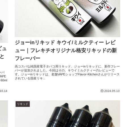
ジョーinリキッド キウイ/ミルクティー レビ
ビュ
ュー｜フレキチオリジナル格安リキッドの新
と
フレーバー
高コスパな純国産電子タバコ用リキッド、ジョーinリキッドに、新作フレー
バーが追加されました。今回はその、キウイミルクティーのレビューで
ーバ
す。ジョーinリキッドは、老舗VAPEショップFlavor-Kitchenさんがリリース
APE
されている国産リキ...
0ml
10.14
2024.05.13
リキッド