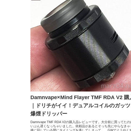
Damnvape×Mind Flayer TMF RDA V2 
｜ドリチがイイ！デュアルコイルのガッツ
爆煙ドリッパー
Damnvape TMF RDA V2の購入品レビューです。大分前に買ってた
いぶん遅くなっちゃいました。依頼品があるとそっち先にやらなきゃ
後に回している間にタイミングを逃してしまって……GWでようやく