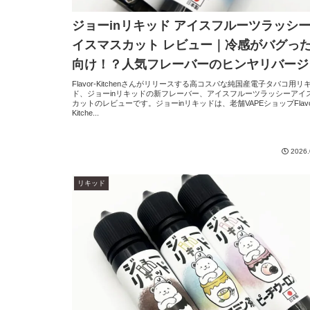
ジョーinリキッド アイスフルーツラッシー
イスマスカット レビュー｜冷感がバグっ
向け！？人気フレーバーのヒンヤリバージ
ン
Flavor-Kitchenさんがリリースする高コスパな純国産電子タバコ用リ
ド、ジョーinリキッドの新フレーバー、アイスフルーツラッシーアイ
カットのレビューです。ジョーinリキッドは、老舗VAPEショップFlavo
Kitche...
2026.
リキッド