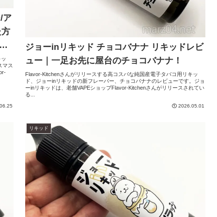
/ア
た方
ョ
ジョーinリキッド チョコバナナ リキッドレビ
キッ
ュー｜一足お先に屋台のチョコバナナ！
スマス
r-
Flavor-Kitchenさんがリリースする高コスパな純国産電子タバコ用リキッ
ド、ジョーinリキッドの新フレーバー、チョコバナナのレビューです。ジョ
ーinリキッドは、老舗VAPEショップFlavor-Kitchenさんがリリースされてい
る...
06.25
2026.05.01
リキッド