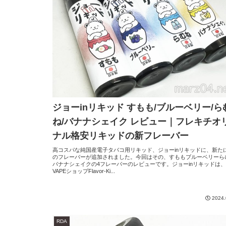
ジョーinリキッド すもも/ブルーベリー/ら
ね/バナナシェイク レビュー｜フレキチオ
ナル格安リキッドの新フレーバー
高コスパな純国産電子タバコ用リキッド、ジョーinリキッドに、新た
のフレーバーが追加されました。今回はその、すももブルーベリーら
バナナシェイクの4フレーバーのレビューです。ジョーinリキッドは
VAPEショップFlavor-Ki...
2024.
RDA