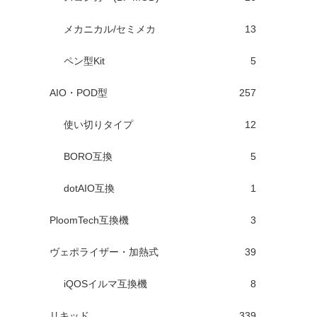
メカニカル/セミメカ
13
ペン型Kit
5
AIO・POD型
257
使い切りタイプ
12
BORO互換
5
dotAIO互換
1
PloomTech互換機
3
ヴェポライザー・加熱式
39
iQOSイルマ互換機
8
リキッド
339