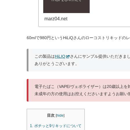
marz04.net
60mlで980円というHiLiQさんのローコストリキッド
この製品は
HiLIQ
さんにサンプル提供いただきま
ありがとうございます。
電子たばこ（VAPE/ヴェポライザー）は20歳以上
未成年の方の使用はお控えくださいますようお願い
目次
[
hide
]
1.
ポチッと9リキッドについて