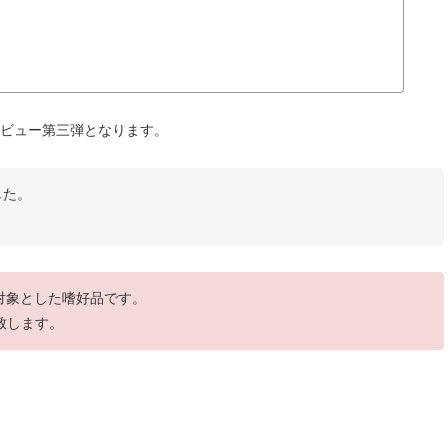
のレビュー第三弾となります。
した。
を対象とした嗜好品です。
致します。