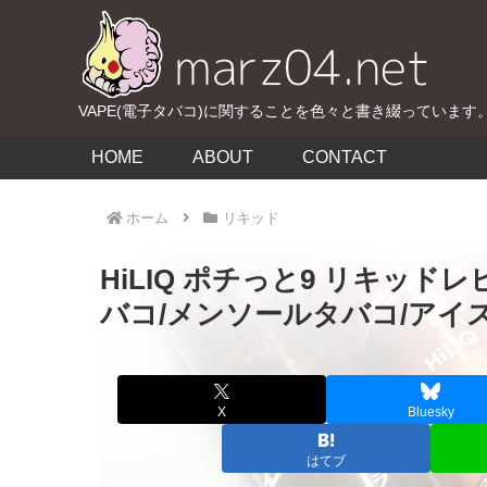
VAPE(電子タバコ)に関することを色々と書き綴っています
HOME
ABOUT
CONTACT
ホーム
リキッド
HiLIQ ポチっと9 リキッ
バコ/メンソールタバコ/アイ
X
Bluesky
はてブ