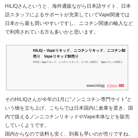
HiLIQさんというと、海外通販ながら日本語サイト、日本
語スタッフによるサポートが充実していてVape関連では
日本から最も買いやすいですし、ニコチン関連の輸入など
で利用されている方も多いかと思います。
HiLIQ – Vapeリキッド、ニコチンリキッド、ニコチン卸
売り Vapeリキッド卸売り
HiLIQ – Vapeリキッド、ニコチンリキッド、ニコチン卸売り Vapeリキッド卸売り
www.hiliqjp.com
2 Users
3 Pockets
そのHiLIQさんが今年の1月に”ノンニコチン専門サイト”と
いう物を立ち上げ、こちらでは日本国内に倉庫を置き、国
内で扱えるノンニコチンリキッドやVape本体などを販売
していくようです。
国内からなので送料も安く、到着も早いのが売りですね。