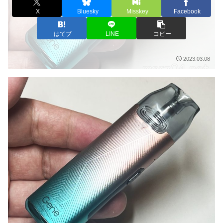
X
Bluesky
Misskey
Facebook
はてブ
LINE
コピー
2023.03.08