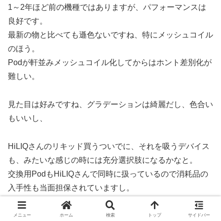
1～2年ほど前の機種ではありますが、パフォーマンスは
良好です。
最新の物と比べても遜色ないですね、特にメッシュコイル
のほう。
Podが軒並みメッシュコイル化してからはホント差別化が
難しい。
見た目は好みですね、グラデーションは綺麗だし、色合い
もいいし、
HiLIQさんのリキッド買うついでに、それを吸うデバイス
も、みたいな感じの時には充分選択肢になるかなと。
交換用PodもHiLIQさんで同時に扱っているので消耗品の
入手性も当面担保されていますし。
メニュー
ホーム
検索
トップ
サイドバー
V.THRU PRO