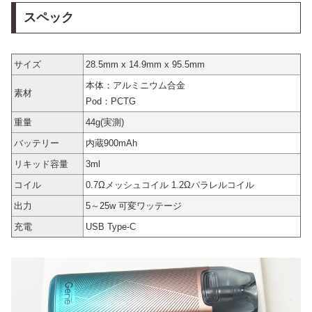
スペック
サイズ
28.5mm x 14.9mm x 95.5mm
本体：アルミニウム合金
素材
Pod：PCTG
重量
44g(実測)
バッテリー
内蔵900mAh
リキッド容量
3ml
コイル
0.7Ωメッシュコイル 1.2Ωパラレルコイル
出力
5～25w 可変ワッテージ
充電
USB Type-C