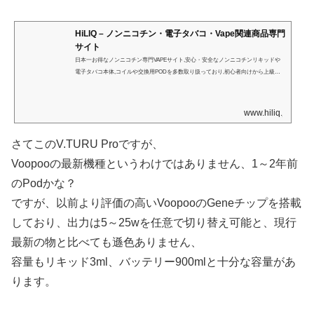
HiLIQ – ノンニコチン・電子タバコ・Vape関連商品専門
サイト
日本一お得なノンニコチン専門VAPEサイト,安心・安全なノンニコチンリキッドや
電子タバコ本体,コイルや交換用PODを多数取り扱っており,初心者向けから上級者
向けまでのVAPE商品を幅広く取り揃えています。
www.hiliq.jp
さてこのV.TURU Proですが、
Voopooの最新機種というわけではありません、1～2年前
のPodかな？
ですが、以前より評価の高いVoopooのGeneチップを搭載
しており、出力は5～25wを任意で切り替え可能と、現行
最新の物と比べても遜色ありません、
容量もリキッド3ml、バッテリー900mlと十分な容量があ
ります。