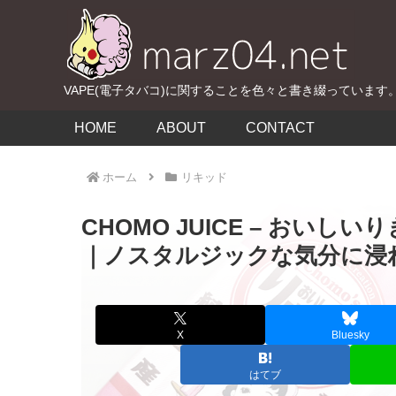
VAPE(電子タバコ)に関することを色々と書き綴っています
HOME
ABOUT
CONTACT
ホーム
リキッド
CHOMO JUICE – おい
｜ノスタルジックな気分に浸
X
Bluesky
はてブ