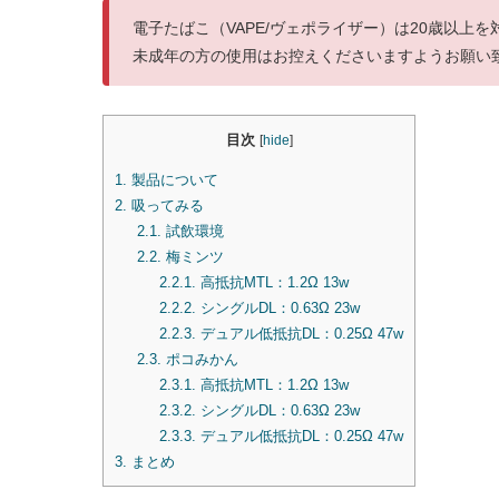
電子たばこ（VAPE/ヴェポライザー）は20歳以上
未成年の方の使用はお控えくださいますようお願い
目次
[
hide
]
1.
製品について
2.
吸ってみる
2.1.
試飲環境
2.2.
梅ミンツ
2.2.1.
高抵抗MTL：1.2Ω 13w
2.2.2.
シングルDL：0.63Ω 23w
2.2.3.
デュアル低抵抗DL：0.25Ω 47w
2.3.
ポコみかん
2.3.1.
高抵抗MTL：1.2Ω 13w
2.3.2.
シングルDL：0.63Ω 23w
2.3.3.
デュアル低抵抗DL：0.25Ω 47w
3.
まとめ