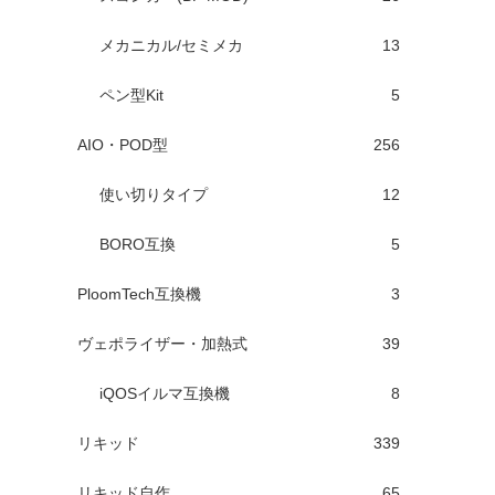
メカニカル/セミメカ
13
ペン型Kit
5
AIO・POD型
256
使い切りタイプ
12
BORO互換
5
PloomTech互換機
3
ヴェポライザー・加熱式
39
iQOSイルマ互換機
8
リキッド
339
リキッド自作
65