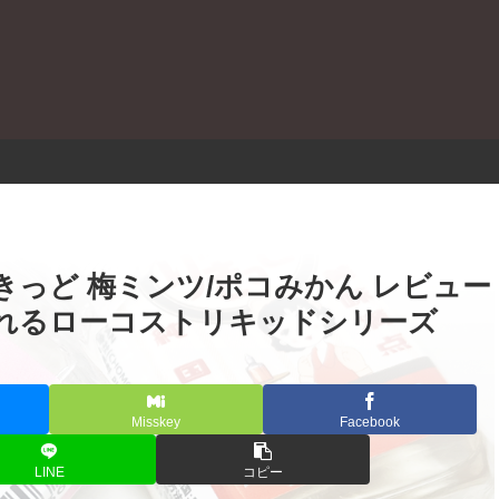
。
しいりきっど 梅ミンツ/ポコみかん レビュー
れるローコストリキッドシリーズ
Misskey
Facebook
LINE
コピー