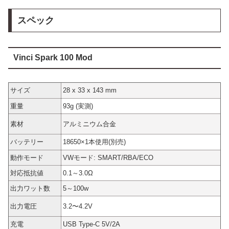
スペック
Vinci Spark 100 Mod
サイズ
28 x 33 x 143 mm
重量
93g (実測)
素材
アルミニウム合金
バッテリー
18650×1本使用(別売)
動作モード
VWモード: SMART/RBA/ECO
対応抵抗値
0.1～3.0Ω
出力ワット数
5～100w
出力電圧
3.2〜4.2V
充電
USB Type-C 5V/2A