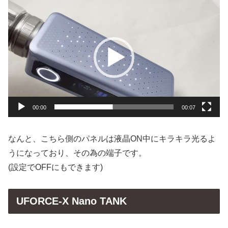
動
画
プ
レ
ー
ヤ
ー
00:00
00:07
なんと、こちら側のパネルは液晶ON中にキラキラ光るよ
うになっており、その為の端子です。
(設定でOFFにもできます)
UFORCE-X Nano TANK