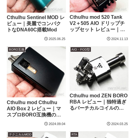
Cthulhu mod 520 Tank
Cthulhu Sentinel MOD レ
V2＋505 AIO ドリップチ
ビュー｜美麗でコンパク
ップセット レビュー｜
トなDNA60C搭載Mod
RBAとしても、PnPコイ
2025.06.25
2024.11.13
ルタンクとしても使える
BORO互換タンク＋AIO向
BORO互換
AIO・POD型
けドリップチップもリリ
ース
Cthulhu mod ZEN BORO
RBA レビュー｜独特過ぎ
Cthulhu mod Cthulhu
るバーチカルコイルの
AIO Box 2 レビュー｜マ
BORO互換RBAブリッジ
スプロBORO互換機の雄
がよりスリムになり、新
2024.09.04
2024.03.25
型RBAを携えて登場
テクニカルMOD
RTA