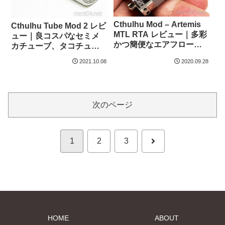
Cthulhu Mod – Artemis
Cthulhu Tube Mod 2 レビ
MTL RTA レビュー｜多彩
ュー｜良コスパなセミメ
かつ簡便なエアフローオ
カチューブ、タコチュー
プションを持つMTLタン
ブがボトムスイッチにな
2021.10.08
2020.09.28
ク
りました
次のページ
次
1
2
3
へ
HOME
ABOUT