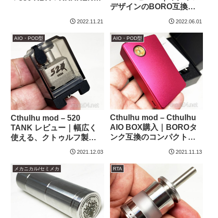
デザインのBORO互換
BORO TANK レビュー
MTLタンク
2022.11.21
2022.06.01
AIO・POD型
AIO・POD型
Cthulhu mod – Cthulhu
Cthulhu mod – 520
AIO BOX購入｜BOROタ
TANK レビュー｜幅広く
ンク互換のコンパクトな
使える、クトゥルフ製
AIO
Boro互換タンク
2021.12.03
2021.11.13
メカニカル/セミメカ
RTA