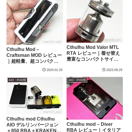
Cthulhu Mod Valor MTL
Cthulhu Mod –
RTA レビュー｜着せ替え
Craftsman MOD レビュー
豊富なコンパクトサイズ
｜超軽量、超コンパクト
のRTA
なホワイトデルリン製
2024.01.25
2023.09.29
18650Mod
AIO・POD型
AIO・POD型
Cthulhu mod Cthulhu
Cthulhu mod – Diver
AIO デルリンバージョン
RBA レビュー｜イタリア
＋850 RBA＋KRAKEN