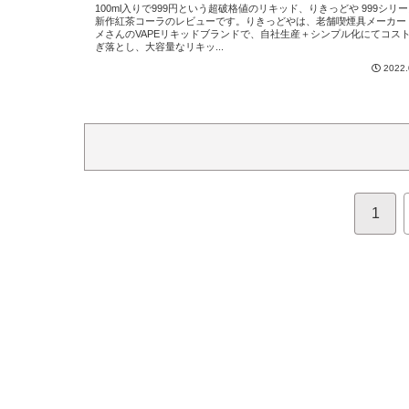
100ml入りで999円という超破格値のリキッド、りきっどや 999シリ
新作紅茶コーラのレビューです。りきっどやは、老舗喫煙具メーカー
メさんのVAPEリキッドブランドで、自社生産＋シンプル化にてコス
ぎ落とし、大容量なリキッ...
2022.
1