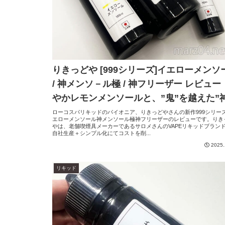
りきっどや [999シリーズ]イエローメンソ
/ 神メンソ－ル極 / 神フリーザー レビュー
やかレモンメンソールと、”鬼”を越えた”神
ローコスパリキッドのパイオニア、りきっどやさんの新作999シリーズ
エローメンソール神メンソール極神フリーザーのレビューです。りき
やは、老舗喫煙具メーカーであるサロメさんのVAPEリキッドブラン
自社生産＋シンプル化にてコストを削...
2025.
リキッド