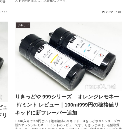
ストを削ぎ落とし、大容量なリキッ...
大容
07.16
2022.07.01
リキッド
りきっどや 999シリーズ – オレンジレモネー
ド/ミント レビュー｜100ml999円の破格値リ
ビュ
キッドに新フレーバー追加
ドリ
100ml入りで999円という超破格値のリキッド、りきっどや 999シリーズの
新作オレンジレモネードミントのレビューです。りきっどやは、老舗喫煙
具メーカー サロメさんのVAPEリキッドブランドで、自社生産＋シンプル化