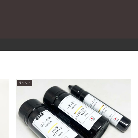
。
リキッド