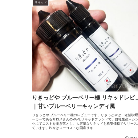
リキッド
りきっどや ブルーベリー極 リキッドレビ
｜甘いブルーベリーキャンディ風
りきっどや ブルーベリー極のレビューです。りきっどやは、老舗喫
ーカーであるサロメさんのVAPEリキッドブランドで、自社生産＋シ
化にてコストを削ぎ落とし、大容量なリキッドを格安価格でリリース
ています。昨今はローコストな国産リキ...
2023.