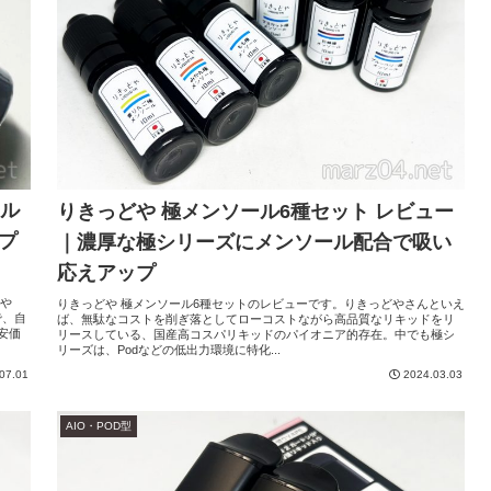
ール
りきっどや 極メンソール6種セット レビュー
プ
｜濃厚な極シリーズにメンソール配合で吸い
応えアップ
どや
りきっどや 極メンソール6種セットのレビューです。りきっどやさんといえ
で、自
ば、無駄なコストを削ぎ落としてローコストながら高品質なリキッドをリ
安価
リースしている、国産高コスパリキッドのパイオニア的存在。中でも極シ
リーズは、Podなどの低出力環境に特化...
07.01
2024.03.03
AIO・POD型