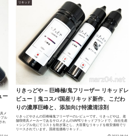
リキッド
りきっどや – 巨峰極/鬼フリーザー リキッドレ
ュー
ビュー｜鬼コスパ国産リキッド新作、こだわ
りの濃厚巨峰と、添加向け特濃清涼剤
煙具メ
りきっどやさんの巨峰極鬼フリーザーのレビューです。りきっどやは、老
ンプル
舗喫煙具メーカーであるサロメさんのVAPEリキッドブランドで、自社生産
され
＋シンプル化にてコストを削ぎ落とし、大容量なリキッドを格安価格でリ
リースされています。国産低価格リキッド...
07.04
2022.08.04