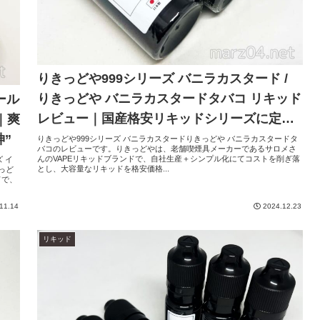
りきっどや999シリーズ バニラカスタード /
りきっどや バニラカスタードタバコ リキッド
ール
レビュー｜国産格安リキッドシリーズに定番
｜爽
のバニカスが追加になりました
”
りきっどや999シリーズ バニラカスタードりきっどや バニラカスタードタ
バコのレビューです。りきっどやは、老舗喫煙具メーカーであるサロメさ
んのVAPEリキッドブランドで、自社生産＋シンプル化にてコストを削ぎ落
 イ
とし、大容量なリキッドを格安価格...
っど
ドで、
11.14
2024.12.23
リキッド