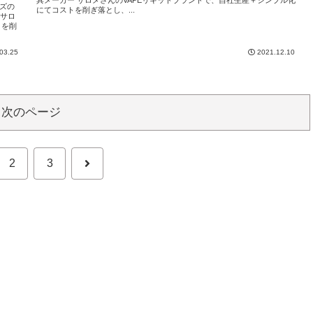
ーズの
にてコストを削ぎ落とし、...
 サロ
トを削
03.25
2021.12.10
次のページ
次
2
3
へ