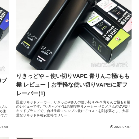
りきっどや – 使い切りVAPE 青りんご極/もも
/ブ
極 レビュー｜お手軽な使い切りVAPEに新フ
り
レーバー(1)
国産リキッドメーカー、りきっどやさんの使い切りVAPE青りんご極もも極
のレビューです。"りきっどや"は老舗喫煙具メーカー サロメさんのVAPEリ
極ブル
キッドブランドで、自社生産＋シンプル化にてコストを削ぎ落とし、大容
の使
量なリキッドを格安価格でリリー...
せてご
07.08
2023.07.07