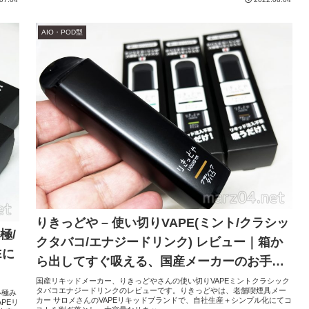
AIO・POD型
りきっどや – 使い切りVAPE(ミント/クラシッ
極/
クタバコ/エナジードリンク) レビュー｜箱か
Eに
ら出してすぐ吸える、国産メーカーのお手軽
VAPE
国産リキッドメーカー、りきっどやさんの使い切りVAPEミントクラシック
タバコエナジードリンクのレビューです。りきっどやは、老舗喫煙具メー
ル極み
カー サロメさんのVAPEリキッドブランドで、自社生産＋シンプル化にてコ
PEリ