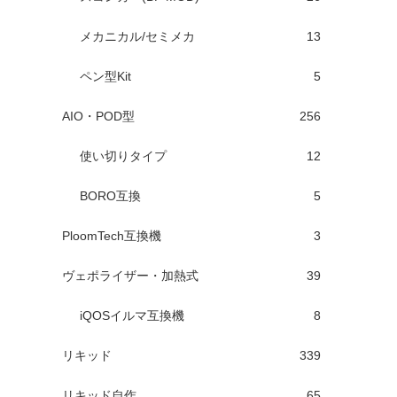
メカニカル/セミメカ
13
ペン型Kit
5
AIO・POD型
256
使い切りタイプ
12
BORO互換
5
PloomTech互換機
3
ヴェポライザー・加熱式
39
iQOSイルマ互換機
8
リキッド
339
リキッド自作
65