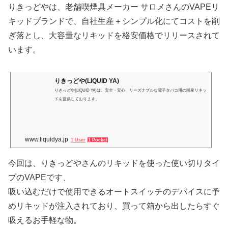
りきっどやは、老舗喫煙具メーカー サロメさんのVAPEリ
キッドブランドで、自社生産＋シンプル化にてコストを削
ぎ落とし、大容量なリキッドを格安価格でリリースされて
います。
りきっどや(LIQUID YA)
りきっどや(LIQUID YA)は、安全・安心、リーズナブルな電子タバコ用の国産リキッ
ドを提供しております。
www.liquidya.jp
1 User
1 Pocket
今回は、りきっどやさんのリキッドを使った使い切りタイ
プのVAPEです、
吸い込むだけで使用できるオートスイッチのデバイスに予
めリキッドが注入されており、買って箱から出したらすぐ
吸えるお手軽な物。