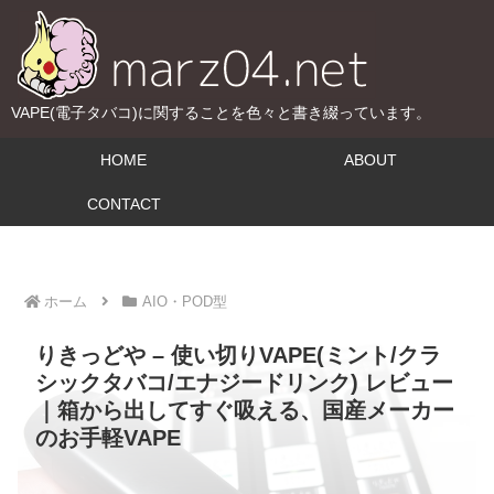
VAPE(電子タバコ)に関することを色々と書き綴っています。
HOME
ABOUT
CONTACT
ホーム
AIO・POD型
りきっどや – 使い切りVAPE(ミント/クラ
シックタバコ/エナジードリンク) レビュー
｜箱から出してすぐ吸える、国産メーカー
のお手軽VAPE