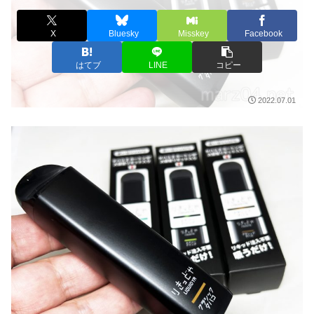
X
Bluesky
Misskey
Facebook
はてブ
LINE
コピー
2022.07.01