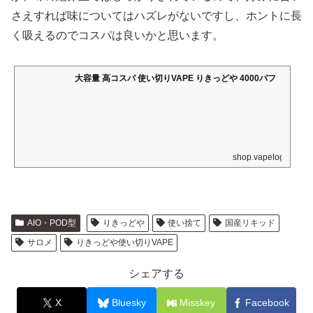
さえすれば味についてはハズレがないですし、ホントに長
く吸えるのでコスパは良いかと思います。
大容量 高コスパ 使い切りVAPE りきっどや 4000パフ
shop.vapelog.jp
AIO・POD型
りきっどや
使い捨て
国産リキッド
サロメ
りきっどや使い切りVAPE
シェアする
X
Bluesky
Misskey
Facebook