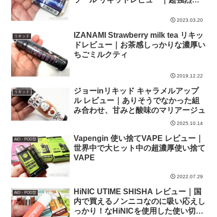
ミントフレーバー
2023.03.20
IZANAMI Strawberry milk tea リキッ
リキッド
ドレビュー｜お茶感しっかりな濃厚い
ちごミルクティ
2019.12.22
ジョーinリキッド キャラメルアップ
リキッド
ル レビュー｜ありそうでなかった組
み合わせ、甘みと酸味のマリアージュ
2025.10.14
Vapengin 使い捨てVAPE レビュー｜
AIO・POD型
世界中で大ヒット中の超濃厚使い捨て
VAPE
2022.07.29
HiNIC UTIME SHISHA レビュー｜国
AIO・POD型
内で買えるノンニコなのに吸い応えし
っかり！なHiNICを使用した使い切り