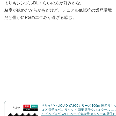
よりもシングルDLくらいの方が好みかな。
粘度が低めだからかもだけど、デュアル低抵抗の爆煙環境
だと僅かにPGのエグみが混ざる感じ。
りきっどや LIQUID YA 999シリーズ 100ml 国産リキッ
ログ 電子タバコ リキッド 国産 電子タバコ タール ニ
イプ ベプログ VAPE ベープ 大容量 メンソール 電子