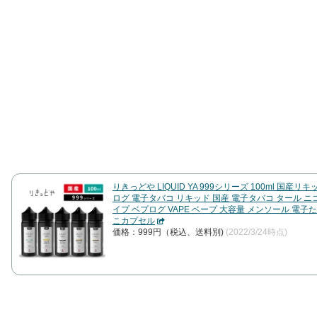
りきっどや LIQUID YA 999シリーズ 100ml 国産リキッ
ログ 電子タバコ リキッド 国産 電子タバコ タール ニ
イプ ベプログ VAPE ベープ 大容量 メンソール 電子
こカプセル
価格：999円（税込、送料別)
(2022/3/24時点)