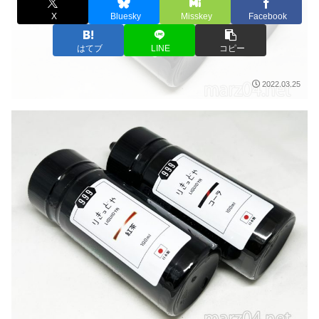
X
Bluesky
Misskey
Facebook
はてブ
LINE
コピー
2022.03.25