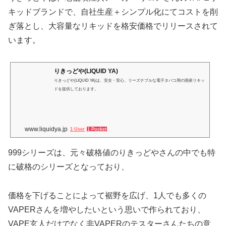
キッドブランドで、自社生産＋シンプル化にてコストを削
ぎ落とし、大容量なリキッドを格安価格でリリースされて
います。
りきっどや(LIQUID YA)
りきっどや(LIQUID YA)は、安全・安心、リーズナブルな電子タバコ用の国産リキッ
ドを提供しております。
www.liquidya.jp
1 User
1 Pocket
999シリーズは、元々破格値のりきっどやさんの中でも特
に破格のシリーズとなっており、
価格を下げることによって裾野を広げ、1人でも多くの
VAPERさんを増やしたいという思いで作られており、
VAPE玄人だけでなく非VAPERのテスターさんたちの意