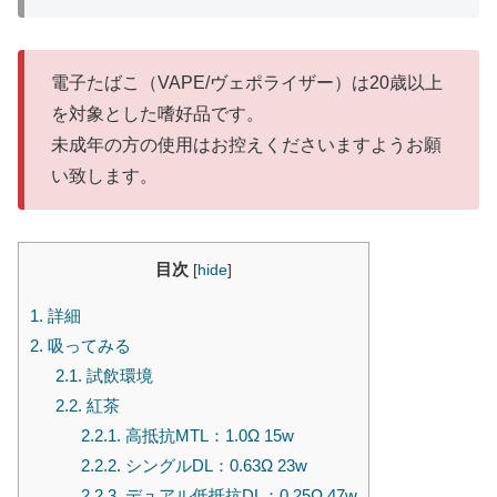
電子たばこ（VAPE/ヴェポライザー）は20歳以上
を対象とした嗜好品です。
未成年の方の使用はお控えくださいますようお願
い致します。
目次
[
hide
]
1.
詳細
2.
吸ってみる
2.1.
試飲環境
2.2.
紅茶
2.2.1.
高抵抗MTL：1.0Ω 15w
2.2.2.
シングルDL：0.63Ω 23w
2.2.3.
デュアル低抵抗DL：0.25Ω 47w