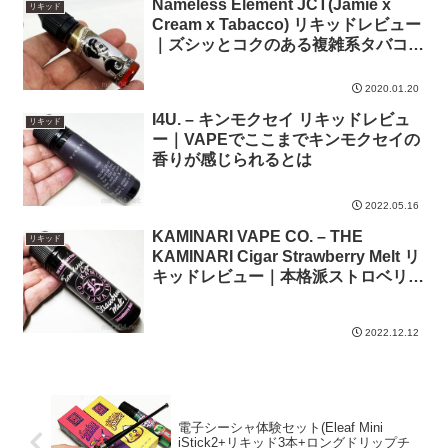
Nameless Element JCT(Jamie x
リキッド
Cream x Tabacco) リキッドレビュー
｜ズシッとコクのある複雑系タバコフ
レーバー
2020.01.20
I4U. – キンモクセイ リキッドレビュ
リキッド
ー｜VAPEでここまでキンモクセイの
香りが感じられるとは
2022.05.16
KAMINARI VAPE CO. – THE
リキッド
KAMINARI Cigar Strawberry Melt リ
キッドレビュー｜本格派ストロベリー
シガー
2022.12.12
電子シーシャ体験セット(Eleaf Mini
iStick2+リキッド3本+ロングドリップチ