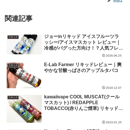
関連記事
ジョーinリキッド アイスフルーツラ
リキッド
ッシー/アイスマスカット レビュー｜
冷感がバグった方向け！？人気フレー
バーのヒンヤリバージョン
2026.06.25
E-Lab Farmer リキッドレビュー｜爽
リキッド
やかな甘酸っぱさのアップルタバコ
2019.12.07
kawaiivape COOL MUSCAT(クール
リキッド
マスカット) / REDAPPLE
TOBACCO(赤りんご煙草) リキッドレ
ビュー｜可愛いラベルの京都発国産リ
キッド
2023.01.25