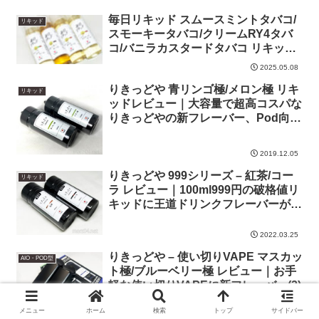
毎日リキッド スムースミントタバコ/
リキッド
スモーキータバコ/クリームRY4タバ
コ/バニラカスタードタバコ リキッド
レビュー｜タバコ系4種が一挙にお目
2025.05.08
見え
りきっどや 青リンゴ極/メロン極 リキ
リキッド
ッドレビュー｜大容量で超高コスパな
りきっどやの新フレーバー、Pod向き
の調整だけど高抵抗ならRBA環境で
もイケます
2019.12.05
りきっどや 999シリーズ – 紅茶/コー
リキッド
ラ レビュー｜100ml999円の破格値リ
キッドに王道ドリンクフレーバーが追
加
2022.03.25
りきっどや – 使い切りVAPE マスカッ
AIO・POD型
ト極/ブルーベリー極 レビュー｜お手
軽な使い切りVAPEに新フレーバー(2)
メニュー
ホーム
検索
トップ
サイドバー