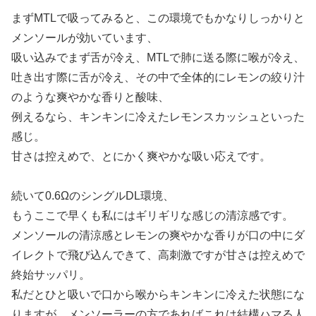
まずMTLで吸ってみると、この環境でもかなりしっかりと
メンソールが効いています、
吸い込みでまず舌が冷え、MTLで肺に送る際に喉が冷え、
吐き出す際に舌が冷え、その中で全体的にレモンの絞り汁
のような爽やかな香りと酸味、
例えるなら、キンキンに冷えたレモンスカッシュといった
感じ。
甘さは控えめで、とにかく爽やかな吸い応えです。
続いて0.6ΩのシングルDL環境、
もうここで早くも私にはギリギリな感じの清涼感です。
メンソールの清涼感とレモンの爽やかな香りが口の中にダ
イレクトで飛び込んできて、高刺激ですが甘さは控えめで
終始サッパリ。
私だとひと吸いで口から喉からキンキンに冷えた状態にな
りますが、メンソーラーの方であればこれは結構ハマる人