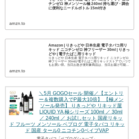
チンゼロ 神メンソール極 240ml 持ち運び・調合
に便利なニードルボトル 15ml付き
amzn.to
Amazon | りきっどや 日本生産 電子タバコ用リ
キッド ニコチンゼロ 神フリーザー 30ml | りきっ
どや | 電子たばこ用リキッド
りきっどや 日本生産 電子タバコ用リキッド ニコチンゼロ
神フリーザー 30mlが電子たばこ用リキッドストアでいつで
もお買い得。当日お急ぎ便対象商品は、当日お届け可能で
す。アマゾン配送商品は、通常配送無料（一部除く）。
amzn.to
＼5月 GOGOセール 開催／【エントリ
ー＆複数購入でP最大10倍】 【極メン
ソール発売】 りきっどや リキッド屋
LIQUID YA 極シリーズ 100ml ／ 30ml
／ 240ml ／ お試しセット 国産リキッ
ド フルーツ メンソール ベプログ 電子タバコ リキッ
ド 国産 タール0 ニコチン0ベイプVAP
電子タバコ「ベプログショップ」