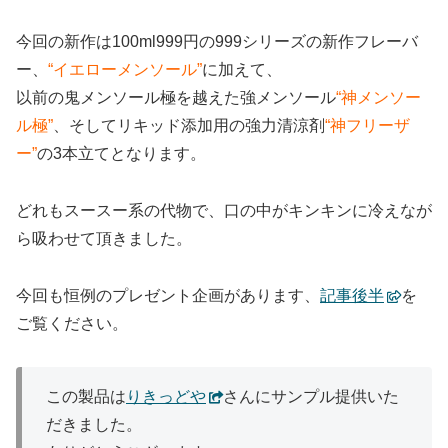
今回の新作は100ml999円の999シリーズの新作フレーバ
ー、
“イエローメンソール”
に加えて、
以前の鬼メンソール極を越えた強メンソール
“神メンソー
ル極”
、そしてリキッド添加用の強力清涼剤
“神フリーザ
ー”
の3本立てとなります。
どれもスースー系の代物で、口の中がキンキンに冷えなが
ら吸わせて頂きました。
今回も恒例のプレゼント企画があります、
記事後半
を
ご覧ください。
この製品は
りきっどや
さんにサンプル提供いた
だきました。