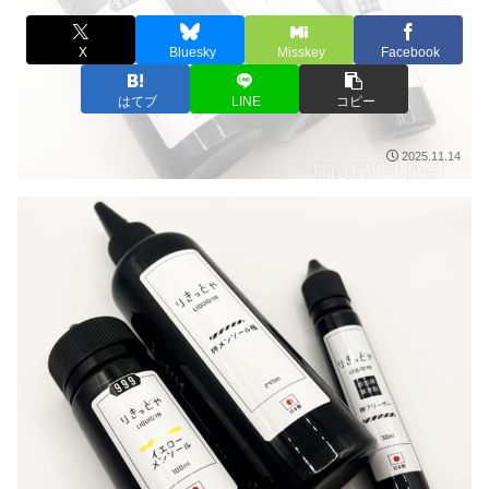
X
Bluesky
Misskey
Facebook
はてブ
LINE
コピー
2025.11.14