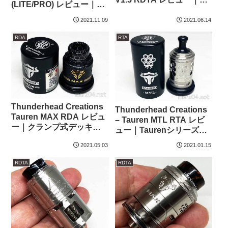
(LITE/PRO) レビュー｜多
ンタッチビルドなクラン
彩なエアフローオプショ
プ式シングルデッキのBF
2021.11.09
2021.06.14
ンのMTL RTA
対応RDTA
RDA
RTA
Thunderhead Creations
Thunderhead Creations
Tauren MAX RDA レビュ
– Tauren MTL RTA レビ
ー｜クランプ式デッキの
ュー｜Taurenシリーズに
爆煙RDA
もついにMTLが追加され
2021.05.03
2021.01.15
ました
RDTA
RDTA