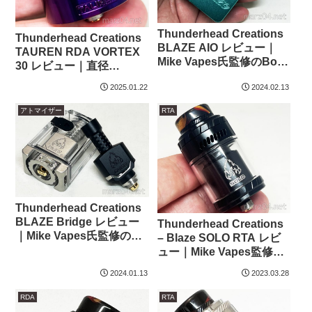
Thunderhead Creations
Thunderhead Creations
BLAZE AIO レビュー｜
TAUREN RDA VORTEX
Mike Vapes氏監修のBoro
30 レビュー｜直径
互換テクニカルAIO
30mm！豪快かつ繊細な爆
2025.01.22
2024.02.13
煙ドリッパー
アトマイザー
RTA
Thunderhead Creations
BLAZE Bridge レビュー
Thunderhead Creations
｜Mike Vapes氏監修の
– Blaze SOLO RTA レビ
BORO互換ブリッジ
ュー｜Mike Vapes監修、
リキッド漏れに強いシン
2024.01.13
2023.03.28
グルRTA
RDA
RTA