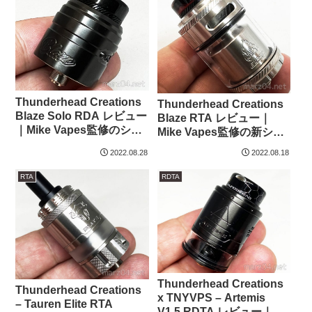
Thunderhead Creations
Thunderhead Creations
Blaze Solo RDA レビュー
Blaze RTA レビュー｜
｜Mike Vapes監修のシリ
Mike Vapes監修の新シリ
ーズ第2弾 3Dエアフロー
ーズ、トップtoボトム＆
2022.08.28
2022.08.18
のシングルコイル爆煙
3Dエアフローのデュアル
RDA
コイルRTA
RTA
RDTA
Thunderhead Creations
Thunderhead Creations
x TNYVPS – Artemis
– Tauren Elite RTA
V1.5 RDTA レビュー｜ワ