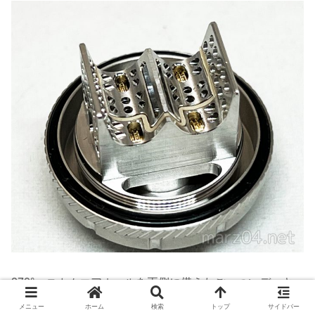
270°ハニカムエアホールを両側に備えたごっついデッキ
です。
メニュー
ホーム
検索
トップ
サイドバー