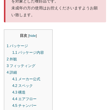
を対象とした嗜好品です。
未成年の方の使用はお控えくださいますようお願
い致します。
目次
[
hide
]
1
パッケージ
1.1
パッケージ内容
2
外観
3
フィッティング
4
詳細
4.1
メーカー公式
4.2
スペック
4.3
構造
4.4
エアフロー
4.5
チャンバー