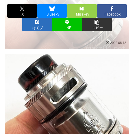
X
Bluesky
Misskey
Facebook
はてブ
LINE
コピー
2022.08.18