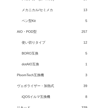
メカニカル/セミメカ
13
ペン型Kit
5
AIO・POD型
257
使い切りタイプ
12
BORO互換
5
dotAIO互換
1
PloomTech互換機
3
ヴェポライザー・加熱式
39
iQOSイルマ互換機
8
リキッド
339