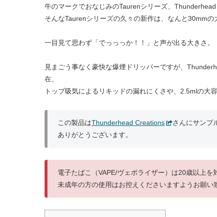
牛のマークでおなじみのTaurenシリーズ、Thunderhe
そんなTaurenシリーズの久々の新作は、なんと30mm
一目見て思わず「でっっっか！！」と声が出る大きさ。
見まごう事なく豪快な爆煙ドリッパーですが、Thunderhe
在、
トップ吸気によるリキッドの漏れにくさや、2.5mlの
この製品は
Thunderhead Creations
さんにサンプ
ありがとうございます。
電子たばこ（VAPE/ヴェポライザー）は20歳以上
未成年の方の使用はお控えくださいますようお願い