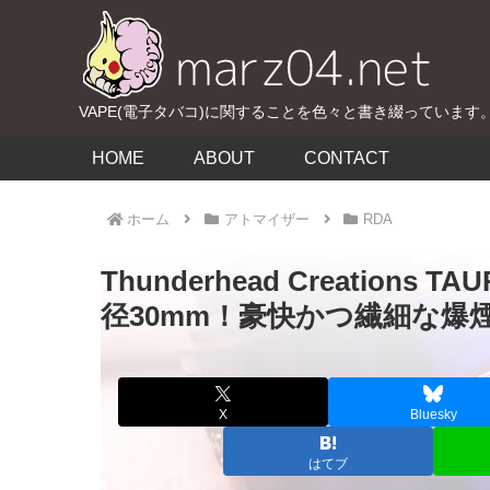
VAPE(電子タバコ)に関することを色々と書き綴っています
HOME
ABOUT
CONTACT
ホーム
アトマイザー
RDA
Thunderhead Creations 
径30mm！豪快かつ繊細な爆
X
Bluesky
はてブ