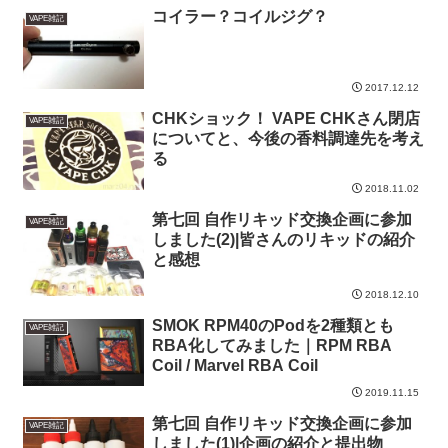
コイラー？コイルジグ？
VAPE雑記
2017.12.12
CHKショック！ VAPE CHKさん閉店
VAPE雑記
についてと、今後の香料調達先を考え
る
2018.11.02
第七回 自作リキッド交換企画に参加
VAPE雑記
しました(2)|皆さんのリキッドの紹介
と感想
2018.12.10
SMOK RPM40のPodを2種類とも
VAPE雑記
RBA化してみました｜RPM RBA
Coil / Marvel RBA Coil
2019.11.15
第七回 自作リキッド交換企画に参加
VAPE雑記
しました(1)|企画の紹介と提出物