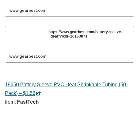
www.gearbest.com
https://www.gearbest.com/battery-sleeve-
_gear/?lkid=16163871
www.gearbest.com
18650 Battery Sleeve PVC Heat Shrinkable Tubing (50-
Pack) – $1.56
from:
FastTech