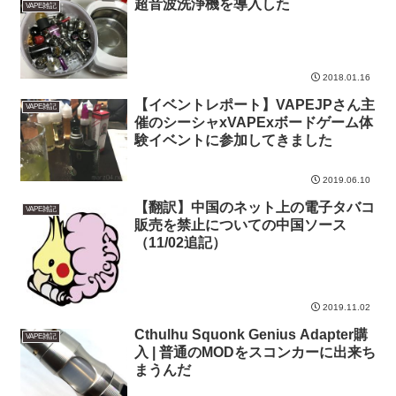
超音波洗浄機を導入した
VAPE雑記
2018.01.16
【イベントレポート】VAPEJPさん主
VAPE雑記
催のシーシャxVAPExボードゲーム体
験イベントに参加してきました
2019.06.10
【翻訳】中国のネット上の電子タバコ
VAPE雑記
販売を禁止についての中国ソース
（11/02追記）
2019.11.02
Cthulhu Squonk Genius Adapter購
VAPE雑記
入 | 普通のMODをスコンカーに出来ち
まうんだ