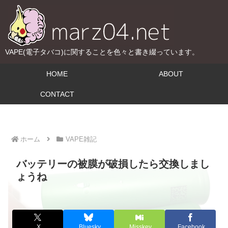
VAPE(電子タバコ)に関することを色々と書き綴っています。
HOME
ABOUT
CONTACT
ホーム
VAPE雑記
バッテリーの被膜が破損したら交換しまし
ょうね
X
Bluesky
Misskey
Facebook