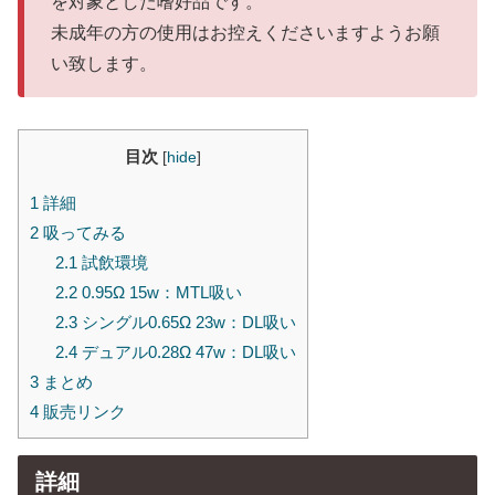
を対象とした嗜好品です。
未成年の方の使用はお控えくださいますようお願
い致します。
目次
[
hide
]
1
詳細
2
吸ってみる
2.1
試飲環境
2.2
0.95Ω 15w：MTL吸い
2.3
シングル0.65Ω 23w：DL吸い
2.4
デュアル0.28Ω 47w：DL吸い
3
まとめ
4
販売リンク
詳細