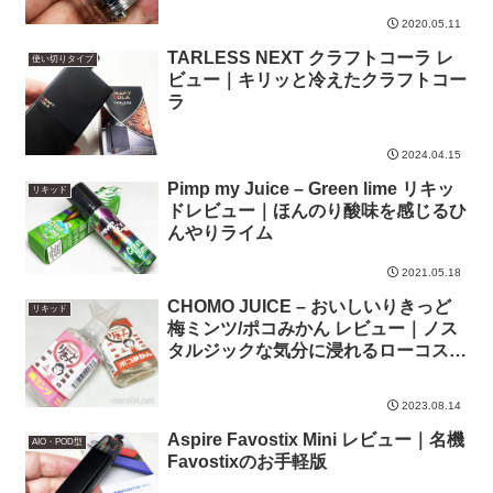
2020.05.11
TARLESS NEXT クラフトコーラ レ
使い切りタイプ
ビュー｜キリッと冷えたクラフトコー
ラ
2024.04.15
Pimp my Juice – Green lime リキッ
リキッド
ドレビュー｜ほんのり酸味を感じるひ
んやりライム
2021.05.18
CHOMO JUICE – おいしいりきっど
リキッド
梅ミンツ/ポコみかん レビュー｜ノス
タルジックな気分に浸れるローコスト
リキッドシリーズ
2023.08.14
Aspire Favostix Mini レビュー｜名機
AIO・POD型
Favostixのお手軽版