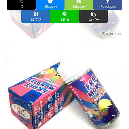
X
Bluesky
Misskey
Facebook
はてブ
LINE
コピー
2019.08.21