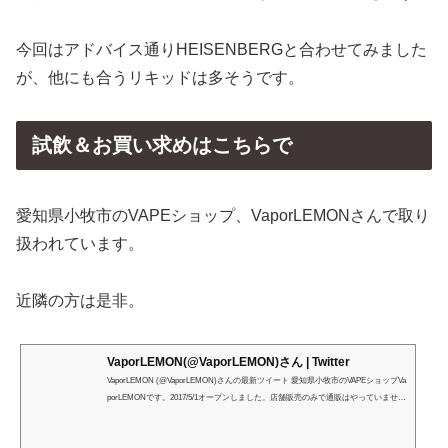
今回はアドバイス通りHEISENBERGと合わせてみました
が、他にも合うリキッドは多そうです。
試飲＆お買い求めはこちらで
愛知県小牧市のVAPEショップ、VaporLEMONさんで取り
扱われています。
近隣の方は是非。
VaporLEMON(@VaporLEMON)さん | Twitter
VaporLEMON (@VaporLEMON)さんの最新ツイート 愛知県小牧市のVAPEショップVa
porLEMONです。2017/5/1オープンしました。店舗販売のみで通販はやっていませ
ん。定休日:水曜日 営業時間13:00〜19:00 日曜13:00〜17:00 ダーツキャンペーン常時
開催。シーシャ吸えます。 愛知県小牧市中央1-51