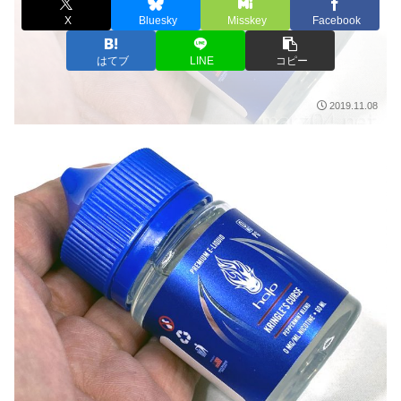
X
Bluesky
Misskey
Facebook
はてブ
LINE
コピー
2019.11.08