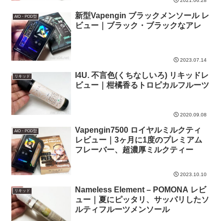
2021.06.28
新型Vapengin ブラックメンソール レ
AIO・POD型
ビュー｜ブラック・ブラックなアレ
2023.07.14
I4U. 不言色(くちなしいろ) リキッドレ
リキッド
ビュー｜柑橘香るトロピカルフルーツ
2020.09.08
Vapengin7500 ロイヤルミルクティ
AIO・POD型
レビュー｜3ヶ月に1度のプレミアム
フレーバー、超濃厚ミルクティー
2023.10.10
Nameless Element – POMONA レビ
リキッド
ュー｜夏にピッタリ、サッパリしたソ
ルティフルーツメンソール