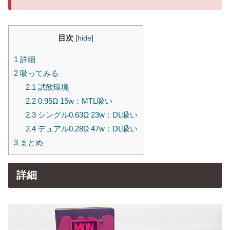
目次
[
hide
]
1
詳細
2
吸ってみる
2.1
試飲環境
2.2
0.95Ω 15w：MTL吸い
2.3
シングル0.63Ω 23w：DL吸い
2.4
デュアル0.28Ω 47w：DL吸い
3
まとめ
詳細