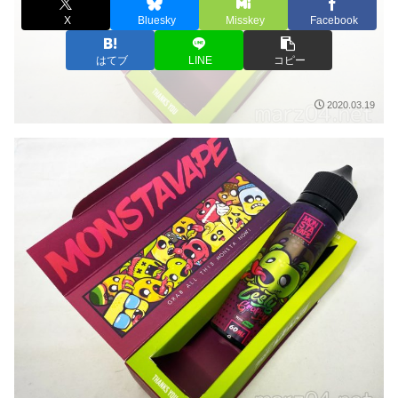
X
Bluesky
Misskey
Facebook
はてブ
LINE
コピー
2020.03.19