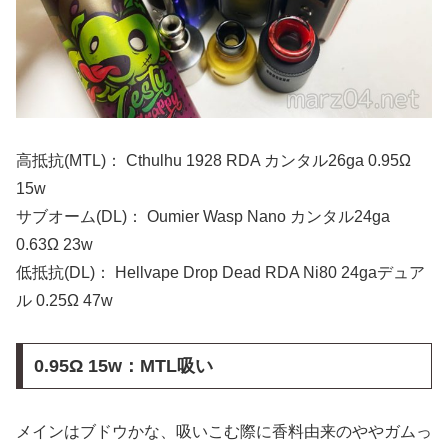
高抵抗(MTL)： Cthulhu 1928 RDA カンタル26ga 0.95Ω
15w
サブオーム(DL)： Oumier Wasp Nano カンタル24ga
0.63Ω 23w
低抵抗(DL)： Hellvape Drop Dead RDA Ni80 24gaデュア
ル 0.25Ω 47w
0.95Ω 15w：MTL吸い
メインはブドウかな、吸いこむ際に香料由来のややガムっ