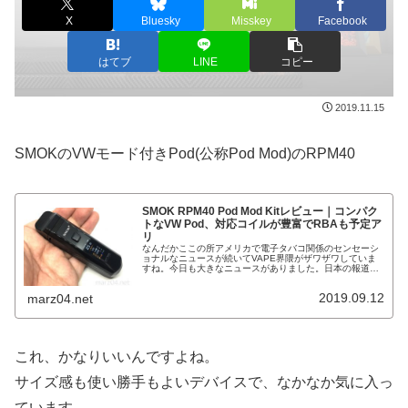
X
Bluesky
Misskey
Facebook
はてブ
LINE
コピー
2019.11.15
SMOKのVWモード付きPod(公称Pod Mod)のRPM40
SMOK RPM40 Pod Mod Kitレビュー｜コンパク
トなVW Pod、対応コイルが豊富でRBAも予定ア
リ
なんだかここの所アメリカで電子タバコ関係のセンセーシ
ョナルなニュースが続いてVAPE界隈がザワザワしていま
すね。今日も大きなニュースがありました。日本の報道で
はこれがまた変に切り取られたり歪曲して訳されている物
も多く、正しく伝わってなくて更...
2019.09.12
marz04.net
これ、かなりいいんですよね。
サイズ感も使い勝手もよいデバイスで、なかなか気に入っ
ています。