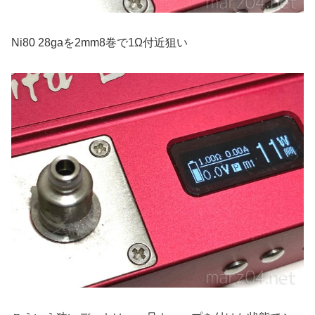
Ni80 28gaを2mm8巻で1Ω付近狙い