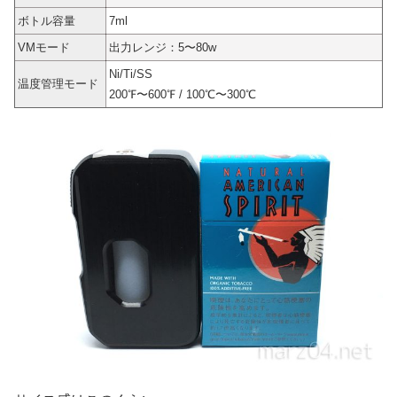
ボトル容量
7ml
VMモード
出力レンジ：5〜80w
Ni/Ti/SS
温度管理モード
200℉〜600℉ / 100℃〜300℃