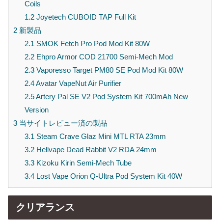
Coils
1.2
Joyetech CUBOID TAP Full Kit
2
新製品
2.1
SMOK Fetch Pro Pod Mod Kit 80W
2.2
Ehpro Armor COD 21700 Semi-Mech Mod
2.3
Vaporesso Target PM80 SE Pod Mod Kit 80W
2.4
Avatar VapeNut Air Purifier
2.5
Artery Pal SE V2 Pod System Kit 700mAh New
Version
3
当サイトレビュー済の製品
3.1
Steam Crave Glaz Mini MTL RTA 23mm
3.2
Hellvape Dead Rabbit V2 RDA 24mm
3.3
Kizoku Kirin Semi-Mech Tube
3.4
Lost Vape Orion Q-Ultra Pod System Kit 40W
クリアランス