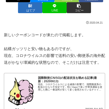
はてブ
LINE
コピー
2020.04.21
新しいクーポンコードが来たので掲載します。
結構ガッツリと安い物もあるのですが、
現在、コロナウイルスの影響で送料の安い郵便系の海外配
送がかなり壊滅的な状態なので、そこだけは注意です。
国際郵便(CN/SG)の配送状況を眺める記事(最
新：20200613)
現在、コロナウイルスによる減便の影響で、国際郵便系の
配送がかなり不安定です。特にVapeで多い中華系通販を使
用した際に一番送料が安くて多く使用されているチャイナ
ポスト、シンガポールポストは遅延やキャンセルなど色々
な情報が飛び交っているし、不...