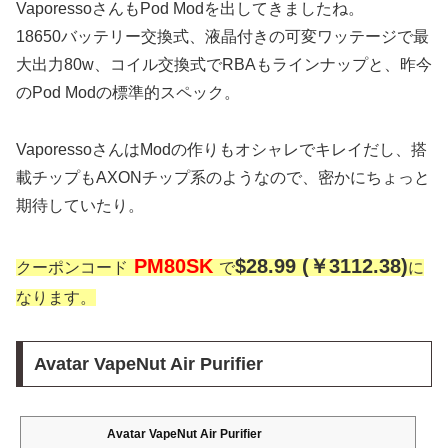
VaporessoさんもPod Modを出してきましたね。
18650バッテリー交換式、液晶付きの可変ワッテージで最
大出力80w、コイル交換式でRBAもラインナップと、昨今
のPod Modの標準的スペック。
VaporessoさんはModの作りもオシャレでキレイだし、搭
載チップもAXONチップ系のようなので、密かにちょっと
期待していたり。
PM80SK
$28.99 (￥3112.38)
クーポンコード
で
に
なります。
Avatar VapeNut Air Purifier
Avatar VapeNut Air Purifier