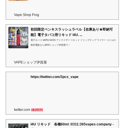
に「レターパック希望」とお書き添え下さい。60mlMade in：日本SNSや口コミで評
判を集める、新進気鋭の国産リキッドメーカー【I4U】繊細で複雑な調合ながら気難
しさを感じさせない穏やかなフレーバーは、良い意味で吸い易く親しみやすい印象
Vape Shop Frog
を受けます。『薫木』『くゆる』は複雑なタバコ系フレーバ...
初回限定ペンキスラッシュラベル【在庫あり★即納可
能】電子タバコ用リキッド I4U. ...
電子タバコ VAPEのMOD アトマイザー リキッド ドリップチップ ワイヤー コイルの
激安通販ならVAPEショップ伊賀屋で！
VAPEショップ伊賀屋
https://twitter.com/3pcs_vape
twitter.com
1 Pocket
I4U リキッド 各種60ml :0311:365vapes company -