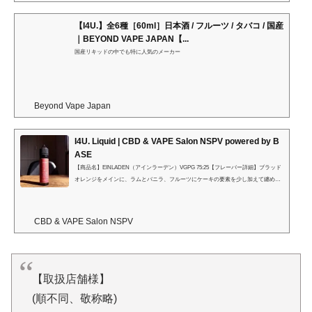
【I4U.】全6種［60ml］日本酒 / フルーツ / タバコ / 国産
｜BEYOND VAPE JAPAN【...
国産リキッドの中でも特に人気のメーカー
Beyond Vape Japan
I4U. Liquid | CBD & VAPE Salon NSPV powered by B
ASE
【商品名】EINLADEN（アインラーデン）VGPG 75:25【フレーバー詳細】ブラッド
オレンジをメインに、ラムとバニラ、フルーツにケーキの要素を少し加えて纏めま
した。甘味料は不使用。⁡環境によりますが、⁡瑞々しいオレンジを中心としたフレー
バーが、段々と洋酒漬けのパウンドケーキのように変化します。⁡⁡⁡⁡吸い疲れしにく
い、I4U.流の⁡飽きのこないスイーツ系。⁡粉系が得意ではないので、甘味料ではなく
CBD & VAPE Salon NSPV
フルーツの瑞々しさとバニラの香りで『甘いけど甘ったるくない』ように仕上げま
した。最後の晩餐 楽しみましょう林檎と苺が腐る前に...
⁡⁡【取扱店舗様】 ⁡
⁡⁡(順不同、敬称略)