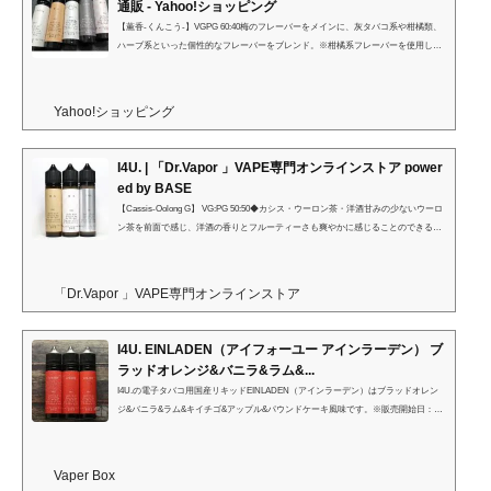
通販 - Yahoo!ショッピング
【薫香-くんこう-】VGPG 60:40梅のフレーバーをメインに、灰タバコ系や柑橘類、
ハーブ系といった個性的なフレーバーをブレンド。※柑橘系フレーバーを使用して
いる為、RTAタンクの素材にご注意ください【薫木-くんもく-】VG:PG 65:35洋酒と
葉タバコ【Cassis-Oolong《G》】VG:PG 50:50Cassis-OolongをGenesis向けにアレン
ジ。華やかでフルーティーな甘みと、それを邪魔しないスッキリとしたウーロンテ
Yahoo!ショッピング
ィー。《G》ではウーロンが前面に出て、甘みやフルーティーさを更に爽やかにま
とめています。低抵抗では甘みがやや増しますが、同時にウ...
I4U. | 「Dr.Vapor 」VAPE専門オンラインストア power
ed by BASE
【Cassis-Oolong G】 VG:PG 50:50◆カシス・ウーロン茶・洋酒甘みの少ないウーロ
ン茶を前面で感じ、洋酒の香りとフルーティーさも爽やかに感じることのできるオ
ールデイリキッドです。【薫木-くんもく-】VG:PG 65:35◆洋酒・バージニアタバ
コ・ウッドI4U.の定番リキッドです。甘みのあるタバコや洋酒がメインですが、香
ばしいカラメリゼもミックス。ウッドとアップルの香りが隠し味に置いてあり飽き
「Dr.Vapor 」VAPE専門オンラインストア
ない仕上がりとなっております。【薫香-くんこう-】VGPG 60:40◆梅・タバコ・ベ
ルガモット・ハーブ・アブサン・弱ミント梅のフレーバーを軸...
I4U. EINLADEN（アイフォーユー アインラーデン） ブ
ラッドオレンジ&バニラ&ラム&...
I4U.の電子タバコ用国産リキッドEINLADEN（アインラーデン）はブラッドオレン
ジ&バニラ&ラム&キイチゴ&アップル&パウンドケーキ風味です。※販売開始日：7
月26日 AM0時00分
Vaper Box