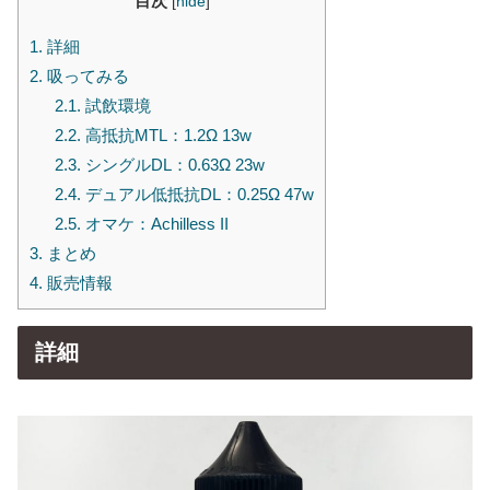
目次
[
hide
]
1.
詳細
2.
吸ってみる
2.1.
試飲環境
2.2.
高抵抗MTL：1.2Ω 13w
2.3.
シングルDL：0.63Ω 23w
2.4.
デュアル低抵抗DL：0.25Ω 47w
2.5.
オマケ：Achilless II
3.
まとめ
4.
販売情報
詳細