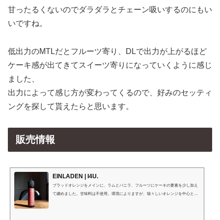
甘ったるくないのでダラダラとチェーン吸いするのにもい
いですね。
低出力のMTLだとフルーツ寄り、DLで出力が上がるほど
ケーキ感が出てきてスイーツ寄りになっていくように感じ
ました、
出力によって感じ方が変わってくるので、好みのセッティ
ングを探して貰えたらと思います。
販売情報
EINLADEN | I4U.
ブラッドオレンジをメインに、ラムとバニラ、フルーツにケーキの要素を少し加え
て纏めました。甘味料は不使用。⁡環境によりますが、⁡瑞々しいオレンジを中心とし
たフレーバーが、段々と洋酒漬けのパウンドケーキのように変化します。⁡⁡⁡⁡吸い疲れ
しにくい、I4U.流の⁡飽きのこないスイーツ系。⁡粉系が得意ではないので、甘味料で
はなくフルーツの瑞々しさとバニラの香りで『甘いけど甘ったるくない』ように仕