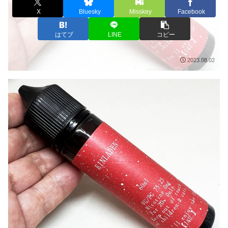
X
Bluesky
Misskey
Facebook
はてブ
LINE
コピー
2023.08.02