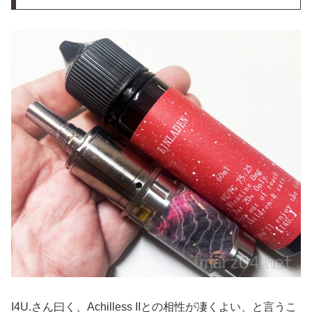
I4U.さん曰く、Achilless IIとの相性が凄くよい、と言うこ