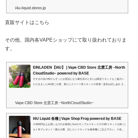
上げました。
i4u-liquid.stores.jp
直販サイトはこちら
その他、国内各VAPEショップにて取り扱われておりま
す。
EINLADEN【I4U】 | Vape CBD Store 北雲工房 ~North
CloudStudio~ powered by BASE
すすきの店の時からずっとお世話になり麻生店のときには限定リキッドもご協力い
ただきましたI4U様この度、新たにスイーツ系リキッドの登場！是非お試しあれ【EI
NLADEN-アインラーデン-】VGPG 75:25ブラッドオレンジをメインに、ラムとバニ
ラ、フルーツにケーキの要素を少し加えて纏めました。甘味料は不使用。⁡環境によ
りますが、⁡瑞々しいオレンジを中心としたフレーバーが、段々と洋酒漬けのパウン
Vape CBD Store 北雲工房 ~NorthCloudStudio~
ドケーキのように変化します。⁡⁡⁡⁡吸い疲れしにくい、I4U.流の⁡飽きのこないスイーツ
系。⁡粉系が得意ではないので、甘味料ではなくフル...
I4U Liquid 各種 | Vape Shop Frog powered by BASE
※2000円以上お買い上げのお客様に5mlのサンプルリキッド(※CBDリキッドを除く)
を１本プレゼント！購入の際、試したいリキッドを備考欄にご記入下さい。※送料
無料の場合、基本発送は佐川急便となります。レターパック御指定の場合、備考欄