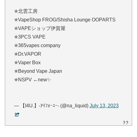
✯北雲工房
✯VapeShop FROG/Shisha Lounge OOPARTS
✯VAPEショップ伊賀屋
✯3PCS VAPE
✯365vapes company
✯Dr.VAPOR
✯Vaper Box
✯Beyond Vape Japan
✯NSPV ←new✨
— 【I4U.】-ｱｲﾌｫｰﾕｰ- (@na_liquid)
July 13, 2023