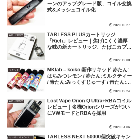
ーンのアップグレード版、コイル交換
式&メッシュコイル化
2020.10.27
TARLESS PLUSカートリッジ
AIO・POD型
「Rich」レビュー｜焦げにくく濃厚
な味の新カートリッジ、たばこカプセ
ルにも対応
2022.12.08
MKlab – koikoi新作リキッド 赤たん:
リキッド
はちみつレモン / 赤たん:ミルクティー
/ 青たん:みっくすじゅーす / 靑たん:ア
イスレモンティー 4本一挙レビュー
2020.12.24
Lost Vape Orion Q Ultra+RBAコイル
AIO・POD型
レビュー｜名機Orionシリーズがつい
にVWモードとRBAを採用
2020.04.06
TARLESS NEXT 50000個突破キャン
セール・キャンペーン情報