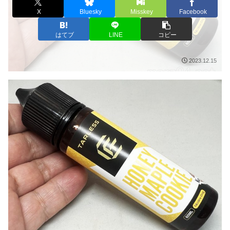
X
Bluesky
Misskey
Facebook
はてブ
LINE
コピー
2023.12.15