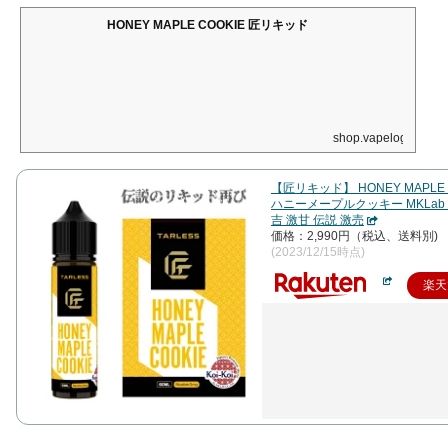
HONEY MAPLE COOKIE 匠リキッド
shop.vapelog.jp
【匠リキッド】 HONEY MAPLE 
ハニーメープルクッキー MKLab ko
吉 激甘 伝説 激売
価格：2,990円（税込、送料別)
(2023/12/15時点)
楽天