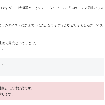
のですが、一時期翠というジンにドハマリして「あれ、ジン美味いじゃ
らではのテイストに加えて、ほのかなウッディさやピリッとしたスパイス
速攻で完売ということで、
す。
た。
を対象とした嗜好品です。
致します。