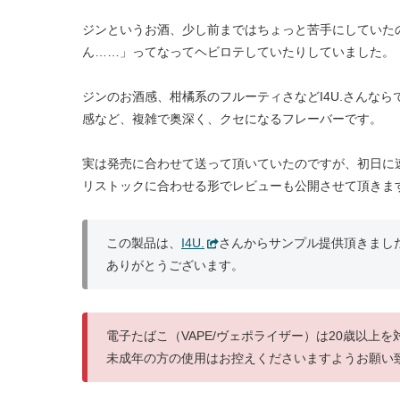
ジンというお酒、少し前まではちょっと苦手にしていた
ん……」ってなってヘビロテしていたりしていました。
ジンのお酒感、柑橘系のフルーティさなどI4U.さんな
感など、複雑で奥深く、クセになるフレーバーです。
実は発売に合わせて送って頂いていたのですが、初日に
リストックに合わせる形でレビューも公開させて頂きま
この製品は、
I4U.
さんからサンプル提供頂きまし
ありがとうございます。
電子たばこ（VAPE/ヴェポライザー）は20歳以上
未成年の方の使用はお控えくださいますようお願い