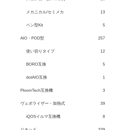
メカニカル/セミメカ
13
ペン型Kit
5
AIO・POD型
257
使い切りタイプ
12
BORO互換
5
dotAIO互換
1
PloomTech互換機
3
ヴェポライザー・加熱式
39
iQOSイルマ互換機
8
リキッド
339