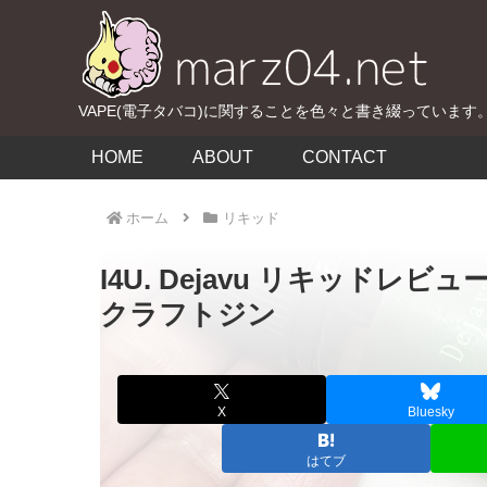
VAPE(電子タバコ)に関することを色々と書き綴っています
HOME
ABOUT
CONTACT
ホーム
リキッド
I4U. Dejavu リキッドレ
クラフトジン
X
Bluesky
はてブ