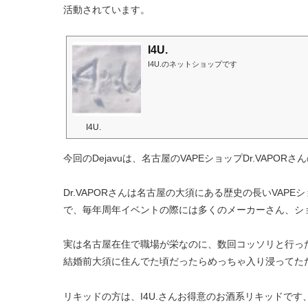
活動されています。
I4U.
I4U.のネットショップです
I4U.
今回のDejavuは、名古屋のVAPEショップDr.VAP
Dr.VAPORさんは名古屋の大須にある歴史の長いVA
で、毎年周年イベントの際には多くのメーカーさん、シ
実は名古屋在住で職場が栄なのに、数回コッソリと行った
結婚前大須に住んでた頃だったらめっちゃ入り浸ってた
リキッドの方は、I4U.さんお得意のお酒系リキッドです