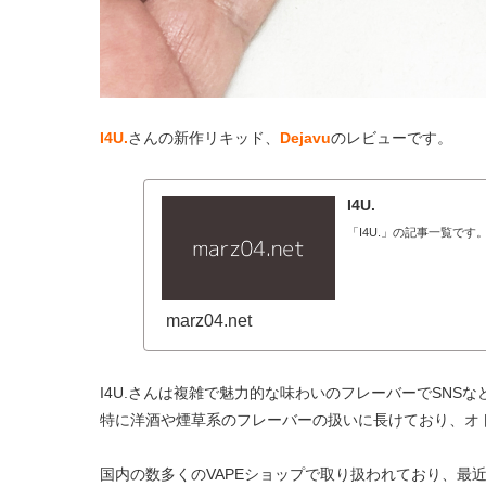
I4U.
さんの新作リキッド、
Dejavu
のレビューです。
I4U.
「I4U.」の記事一覧です
marz04.net
I4U.さんは複雑で魅力的な味わいのフレーバーでSN
特に洋酒や煙草系のフレーバーの扱いに長けており、オ
国内の数多くのVAPEショップで取り扱われており、最