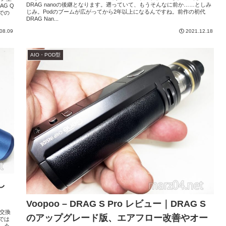
DRAG nanoの後継となります。遡っていて、もうそんなに前か……としみ
AG Q
じみ。Podのブームが広がってから2年以上になるんですね。前作の初代
での
DRAG Nan...
08.09
2021.12.18
AIO・POD型
し
Voopoo – DRAG S Pro レビュー｜DRAG S
ル交換
のアップグレード版、エアフロー改善やオー
では
、今