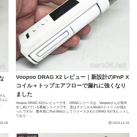
Voopoo DRAG X2 レビュー｜新設計のPnP X
ルな
コイル＋トップエアフローで漏れに強くなり
ました
oさん
oさんに
Voopoo DRAG X2のレビューです。DRAGシリーズは、Voopooさんが長年
.
出し続けている看板シリーズです。昔はテクニカルModのイメージが強か
ったですが、数年前にPod ModとしてリリースされたDRAG Xが大ヒットし
ており、...
03.18
2023.12.19
AIO・POD型