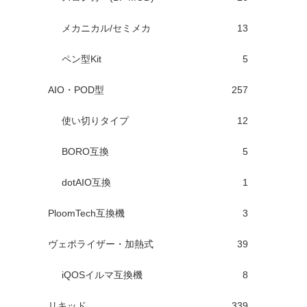
メカニカル/セミメカ
13
ペン型Kit
5
AIO・POD型
257
使い切りタイプ
12
BORO互換
5
dotAIO互換
1
PloomTech互換機
3
ヴェポライザー・加熱式
39
iQOSイルマ互換機
8
リキッド
339