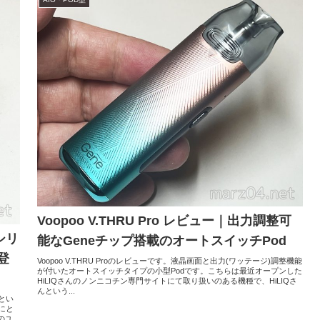
Voopoo V.THRU Pro レビュー｜出力調整可
Gシリ
能なGeneチップ搭載のオートスイッチPod
登
Voopoo V.THRU Proのレビューです。液晶画面と出力(ワッテージ)調整機能
が付いたオートスイッチタイプの小型Podです。こちらは最近オープンした
HiLIQさんのノンニコチン専門サイトにて取り扱いのある機種で、HiLIQさ
んという...
ズとい
にと
のユ