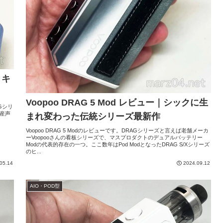
｜キ
Voopoo DRAG 5 Mod レビュー｜シックに生
AGシリ
に産声
まれ変わった伝統シリーズ最新作
Voopoo DRAG 5 Modのレビューです。DRAGシリーズと言えば老舗メーカ
ーVoopooさんの看板シリーズで、マスプロダクトのデュアルバッテリー
Modの代表的存在の一つ。ここ数年はPod ModとなったDRAG S/Xシリーズ
のヒ...
05.14
2024.09.12
AIO・POD型