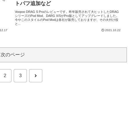
トパフ追加など
Voopoo DRAG S Proのレビューです。昨年販売されて大ヒットしたDRAG
シリーズのPod Mod、DARG X/SがPro版としてアップグレードしました。
今やこのスタイルのPod Modは各社が販売しておりますが、その火付け役
と...
12.17
2021.10.22
次のページ
次
2
3
へ