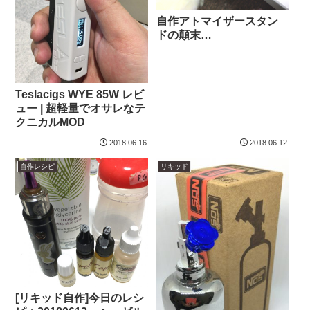
自作アトマイザースタン
ドの顛末…
Teslacigs WYE 85W レビ
ュー | 超軽量でオサレなテ
クニカルMOD
2018.06.16
2018.06.12
自作レシピ
リキッド
[リキッド自作]今日のレシ