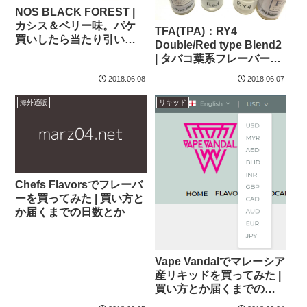
NOS BLACK FOREST |
カシス＆ベリー味。パケ
TFA(TPA)：RY4
買いしたら当たり引いた
Double/Red type Blend2
かも
| タバコ葉系フレーバー2
種(2)
2018.06.08
2018.06.07
海外通販
リキッド
Chefs Flavorsでフレーバ
ーを買ってみた | 買い方と
か届くまでの日数とか
Vape Vandalでマレーシア
産リキッドを買ってみた |
買い方とか届くまでの日
数とか