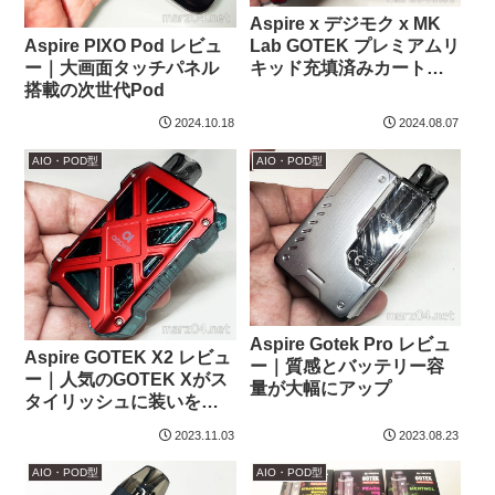
Aspire x デジモク x MK
Aspire PIXO Pod レビュ
Lab GOTEK プレミアムリ
ー｜大画面タッチパネル
キッド充填済みカートリ
搭載の次世代Pod
ッジ 5種レビュー｜
GOTEKの使い切りカート
2024.10.18
2024.08.07
リッジのフレーバーをMK
Labが監修！
AIO・POD型
AIO・POD型
Aspire Gotek Pro レビュ
Aspire GOTEK X2 レビュ
ー｜質感とバッテリー容
ー｜人気のGOTEK Xがス
量が大幅にアップ
タイリッシュに装いを変
えて
2023.11.03
2023.08.23
AIO・POD型
AIO・POD型