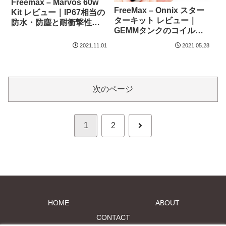
Freemax – Marvos 60w
FreeMax – Onnix スター
Kit レビュー｜IP67相当の
ターキット レビュー｜
防水・防塵と耐衝撃性能
GEMMタンクのコイル技
を持ったPod Mod
術を応用したコイル交換
2021.11.01
2021.05.28
式Pod
次のページ
次
1
2
へ
HOME
ABOUT
CONTACT