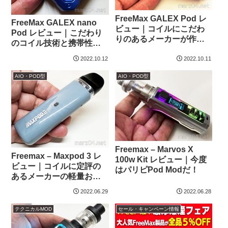
FreeMax GALEX Pod レ
FreeMax GALEX nano
ビュー｜コイルにこだわ
Pod レビュー｜こだわり
りのあるメーカーが作っ
のコイル技術と携帯性、
た、煌びやかなイルミネ
そしてイカツさ
ーションのPod
2022.10.12
2022.10.11
AIO・POD型
AIO・POD型
Freemax – Marvos X
Freemax – Maxpod 3 レ
100w Kit レビュー｜今度
ビュー｜コイルに定評の
はパリピPod Modだ！
あるメーカーの軽量お手
軽MTL Pod
2022.06.29
2022.06.28
テクニカルMOD
セール・キャンペーン情報