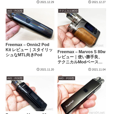
2021.12.29
2021.12.27
Mod
AIO・POD型
テクニカルMOD
Freemax – Onnix2 Pod
Kit レビュー｜スタイリッ
Freemax – Marvos S 80w
シュなMTL向きPod
レビュー｜使い勝手良、
テクニカルModベースの
Pod Mod
2021.11.20
2021.11.04
AIO・POD型
AIO・POD型