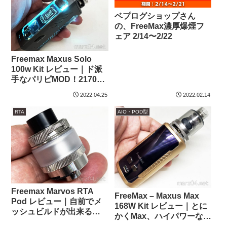
ベプログショップさん
の、FreeMax濃厚爆煙フ
ェア 2/14〜2/22
Freemax Maxus Solo
100w Kit レビュー｜ド派
手なパリピMOD！21700
シングルの爆煙キット
2022.04.25
2022.02.14
RTA
AIO・POD型
Freemax Marvos RTA
FreeMax – Maxus Max
Pod レビュー｜自前でメ
168W Kit レビュー｜とに
ッシュビルドが出来る
かくMax、ハイパワーなデ
Marvos Pod
ュアルバッテリー爆煙Pod