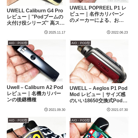
UWELL POPREEL P1 レ
UWELL Caliburn G4 Pro
ビュー｜名作カリバーン
レビュー｜”Podブームの
のメーカーによる、お手
火付け役シリーズ” 高スペ
軽Podデバイス
ック、高機能な最新モデ
2025.11.17
2022.06.23
ル
AIO・POD型
AIO・POD型
Uwell – Caliburn A2 Pod
UWELL – Aeglos P1 Pod
レビュー｜名機カリバー
Mod レビュー｜サイズ感
ンの後継機種
のいい18650交換式Pod
Mod
2021.09.30
2021.07.30
AIO・POD型
AIO・POD型