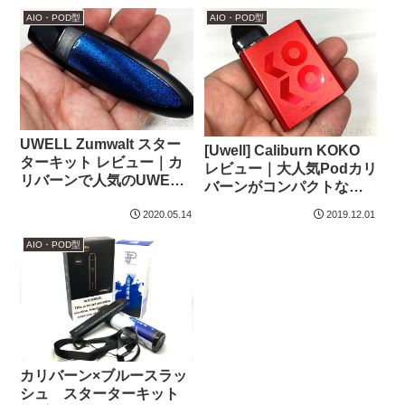
AIO・POD型
AIO・POD型
UWELL Zumwalt スター
[Uwell] Caliburn KOKO
ターキット レビュー｜カ
レビュー｜大人気Podカリ
リバーンで人気のUWELL
バーンがコンパクトなカ
の新作Pod
ード型に
2020.05.14
2019.12.01
AIO・POD型
カリバーン×ブルースラッ
シュ スターターキット