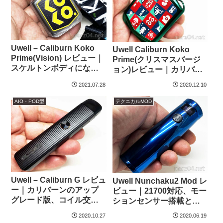
Uwell – Caliburn Koko
Uwell Caliburn Koko
Prime(Vision) レビュー｜
Prime(クリスマスバージ
スケルトンボディになっ
ョン)レビュー｜カリバー
たKoko Prime
ンKokoのアップグレード
2021.07.28
2020.12.10
版
AIO・POD型
テクニカルMOD
Uwell – Caliburn G レビュ
Uwell Nunchaku2 Mod レ
ー｜カリバーンのアップ
ビュー｜21700対応、モー
グレード版、コイル交換
ションセンサー搭載とな
式&メッシュコイル化
ったヌンチャク
2020.10.27
2020.06.19