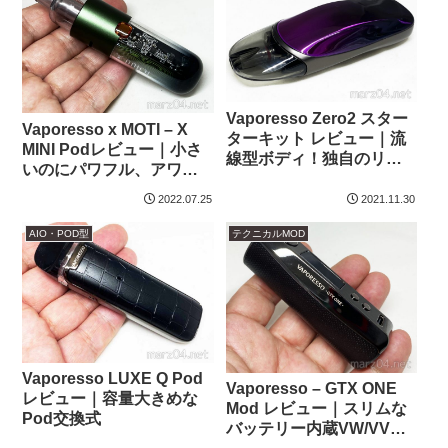
Vaporesso Zero2 スター
Vaporesso x MOTI – X
ターキット レビュー｜流
MINI Podレビュー｜小さ
線型ボディ！独自のリキ
いのにパワフル、アワー
ッド注入技術を用いた、
ド受賞のPodシステム
名作Podの後継機種
2022.07.25
2021.11.30
AIO・POD型
テクニカルMOD
Vaporesso LUXE Q Pod
Vaporesso – GTX ONE
レビュー｜容量大きめな
Mod レビュー｜スリムな
Pod交換式
バッテリー内蔵VW/VV