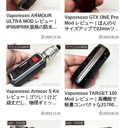
Vaporesso ARMOUR
Vaporesso GTX ONE Pro
ULTRA MOD レビュー｜
Mod レビュー｜ほんのり
IP68/IP69K規格の防水・
サイズアップで22mmツラ
防塵、ミリタリーグレー
イチ
2025.12.26
2025.09.29
ドの耐衝撃保護、
5500mAhの大容量バッテ
テクニカルMOD
テクニカルMOD
リー
Vaporesso Armour S Kit
Vaporesso TARGET 100
レビュー｜ゴツい！けど
Mod レビュー｜高機能で
頑丈だし、物理ギミック
軽量コンパクトな21700シ
の小技が効いてます
ングルMod
2023.11.01
2023.08.30
AIO・POD型
AIO・POD型