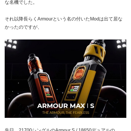
な名機でした。
それ以降長らくArmourという名の付いたModは出て居な
かったのですが、
先日、21700シングルのArmour S / 18650デュアルの