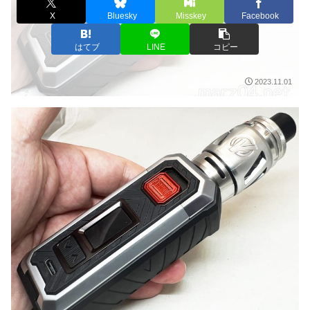
X
Bluesky
Misskey
Facebook
はてブ
LINE
コピー
2023.11.01