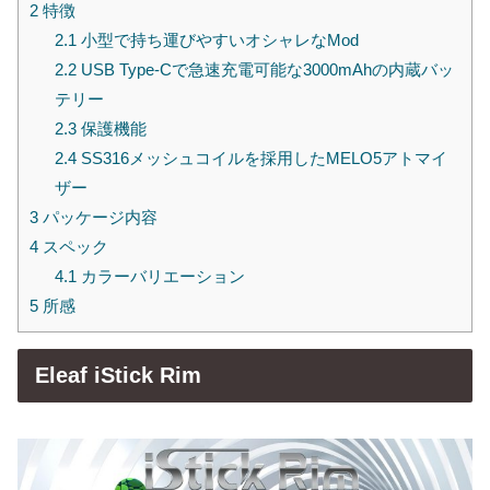
2
特徴
2.1
小型で持ち運びやすいオシャレなMod
2.2
USB Type-Cで急速充電可能な3000mAhの内蔵バッ
テリー
2.3
保護機能
2.4
SS316メッシュコイルを採用したMELO5アトマイ
ザー
3
パッケージ内容
4
スペック
4.1
カラーバリエーション
5
所感
Eleaf iStick Rim