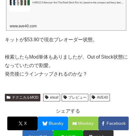
h MELO 5 Atomizer 4ml.The Eleaf iStick Rim kit, based on the compact and fancy design
with silicone material, consists of iStick Rim battery and Melo 5 atomi…
www.ave40.com
キットが$53.90で現在プレオーダー状態。
検索したらMod単体もありましたが、Out of Stock状態に
なっていたので割愛。
発売後にラインナップされるのかな？
テクニカルMOD
eleaf
プレビュー
AVE40
シェアする
X
Bluesky
Misskey
Facebook