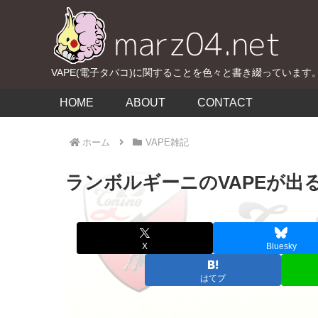
VAPE(電子タバコ)に関することを色々と書き綴っています
HOME
ABOUT
CONTACT
ホーム
VAPE雑記
ランボルギーニのVAPEが出
X
Bluesky
はてブ