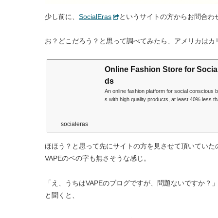
少し前に、
SocialEras
というサイトの方からお問合わ
お？どこだろう？と思って調べてみたら、アメリカはカ
Online Fashion Store for Soci
ds
An online fashion platform for social conscious
s with high quality products, at least 40% less tha
ping over $69 and discounts available up to 15% 
socialeras
ほほう？と思って先にサイトの方を見させて頂いていた
VAPEのベの字も無さそうな感じ。
「え、うちはVAPEのブログですが、問題ないですか？
と聞くと、