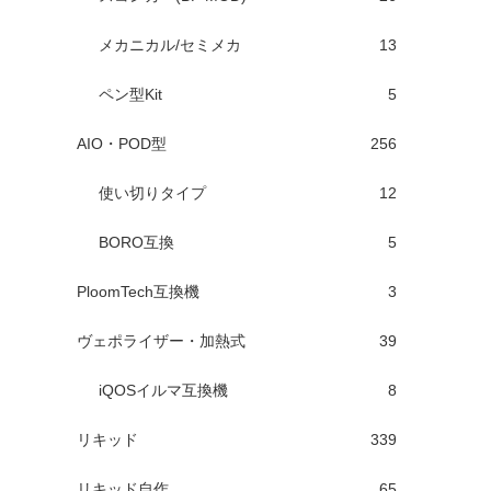
メカニカル/セミメカ
13
ペン型Kit
5
AIO・POD型
256
使い切りタイプ
12
BORO互換
5
PloomTech互換機
3
ヴェポライザー・加熱式
39
iQOSイルマ互換機
8
リキッド
339
リキッド自作
65