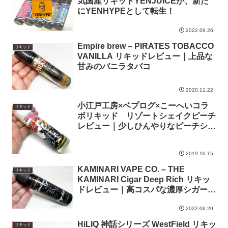
気国産リキッドYENJUICEが、新た
にYENHYPEとして転生！
2022.09.26
Empire brew – PIRATES TOBACCO
リキッド
VANILLA リキッドレビュー｜上品な
甘みのバニラタバコ
2020.11.22
小江戸工房×ベプログ×こーへいコラ
リキッド
ボリキッド リゾートシェイクピーチ
レビュー｜少しひんやりなピーチシェ
イク
2019.10.15
KAMINARI VAPE CO. – THE
リキッド
KAMINARI Cigar Deep Rich リキッ
ドレビュー｜高コスパな濃厚シガー、
より深みとコクを追求
2022.06.20
HiLIQ 神話シリーズ WestField リキッ
リキッド