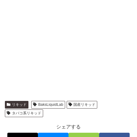
リキッド
BaksLiquidLab
国産リキッド
タバコ系リキッド
シェアする