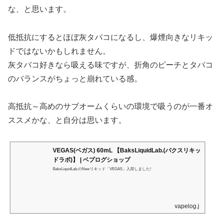
な、と思います。
低抵抗にするとほぼ灰タバコになるし、爆煙向きなリキッ
ドではないかもしれません。
灰タバコ好きなら吸える味ですが、折角のピーチとタバコ
のバランスがちょっと崩れている感。
高抵抗～高めのサブオームくらいの環境で吸うのが一番オ
ススメかな、と自分は思います。
VEGAS(ベガス) 60mL 【BaksLiquidLab.(バクスリキッ
ドラボ)】 | ベプログショップ
BaksLiquidLab.のNewリキッド「VEGAS」入荷しました!
vapelog.jp